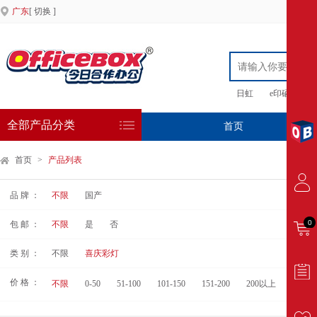
广东
[ 切换 ]
日虹
e印硒鼓
全部产品分类
首页
专
首页
>
产品列表
品 牌 ：
不限
国产
0
包 邮 ：
不限
是
否
类 别 ：
不限
喜庆彩灯
价 格 ：
不限
0-50
51-100
101-150
151-200
200以上