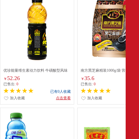
优珍能量维生素动力饮料 牛磺酸型风味
南方黑芝麻精装1000g/袋 营养早餐
饮品 600ml*15瓶 整箱装
纤维丨入口醇香
52.26
35.6
￥
￥
已售出:
0
已售出:
0
已有0人收藏
已有0
加入收藏
点击查看
加入收藏
点