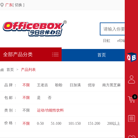
广东
[ 切换 ]
日虹
e印硒鼓
全部产品分类
首页
专
首页
>
产品列表
品 牌 ：
不限
王老吉
盼盼
日加满
优珍
南方黑芝麻
菲尔
0
包 邮 ：
不限
是
否
类 别 ：
不限
运动/功能性饮料
价 格 ：
不限
0-50
51-100
101-150
151-200
200以上