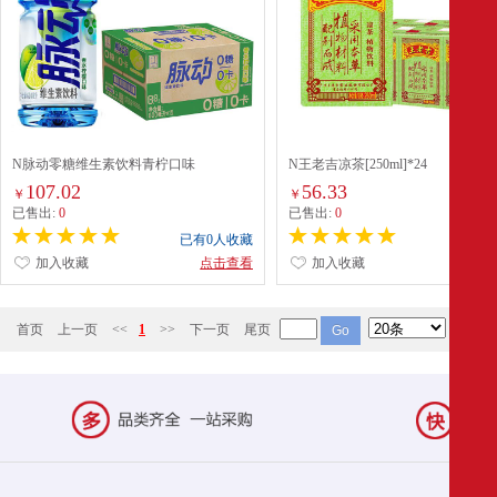
N脉动零糖维生素饮料青柠口味
N王老吉凉茶[250ml]*24
[600ml]*15
107.02
56.33
￥
￥
已售出:
0
已售出:
0
已有0人收藏
已有0
加入收藏
点击查看
加入收藏
点
首页
上一页
<<
1
>>
下一页
尾页