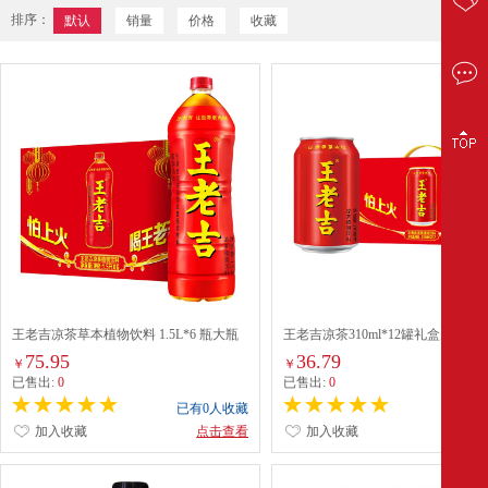
排序：
默认
销量
价格
收藏
王老吉凉茶草本植物饮料 1.5L*6 瓶大瓶
王老吉凉茶310ml*12罐礼盒天然植
装中华老字号饮料 1.5L*6瓶【整箱】
清爽解辣新老包装【张凌赫同款】
75.95
36.79
￥
￥
已售出:
0
已售出:
0
已有0人收藏
已有0
加入收藏
点击查看
加入收藏
点