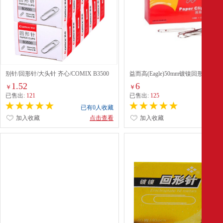
别针/回形针/大头针 齐心/COMIX B3500
益而高(Eagle)50mm镀镍回形针(EG-
8DPA)*100
1.52
6
￥
￥
已售出:
121
已售出:
125
已有0人收藏
已有0
加入收藏
点击查看
加入收藏
点