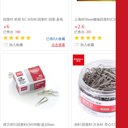
回形针 科琛 KC-HX80 回形针 回形 多色
上海8#50mm镀镍回形针(C82)*40枚
1 80
6
2.6
￥
￥
已售出:
190
已售出:
201
已有0人收藏
已有0
加入收藏
点击查看
加入收藏
点
得力0051回形针(3#100枚/盒)28mm
别针/回形针/大头针 齐心/COMIX EB