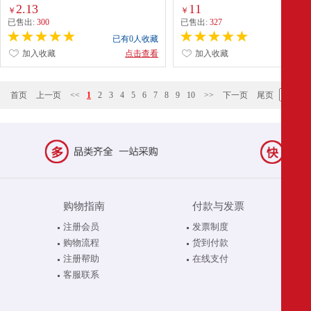
2.13
11
￥
￥
已售出:
300
已售出:
327
已有0人收藏
已有0
加入收藏
点击查看
加入收藏
点
首页
上一页
<<
1
2
3
4
5
6
7
8
9
10
>>
下一页
尾页
购物指南
付款与发票
注册会员
发票制度
购物流程
货到付款
注册帮助
在线支付
客服联系