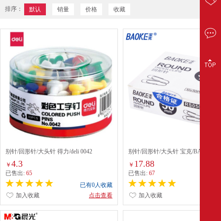
排序：
默认
销量
价格
收藏
别针/回形针/大头针 得力/deli 0042
别针/回形针/大头针 宝克/BAOKE RS
4.3
17.88
￥
￥
已售出:
65
已售出:
67
已有0人收藏
已有0
加入收藏
点击查看
加入收藏
点