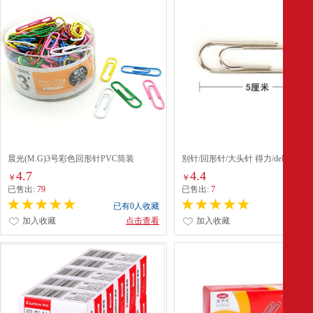
晨光(M.G)3号彩色回形针PVC筒装
别针/回形针/大头针 得力/deli 0050
（ABS91698）
4.7
4.4
￥
￥
已售出:
79
已售出:
7
已有0人收藏
已有0
加入收藏
点击查看
加入收藏
点