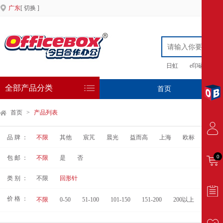
广东
[ 切换 ]
日虹
e印硒鼓
全部产品分类
首页
专
首页
>
产品列表
品 牌 ：
不限
其他
宸芃
晨光
益而高
上海
欧标
得力
0
包 邮 ：
不限
是
否
类 别 ：
不限
回形针
价 格 ：
不限
0-50
51-100
101-150
151-200
200以上