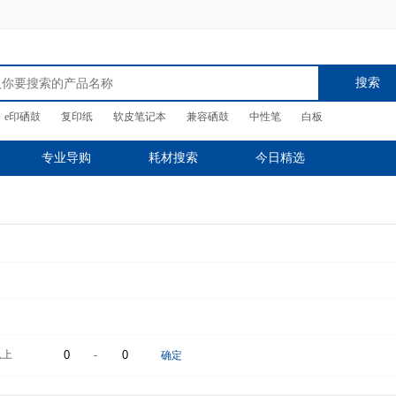
搜索
e印硒鼓
复印纸
软皮笔记本
兼容硒鼓
中性笔
白板
专业导购
耗材搜索
今日精选
以上
-
确定