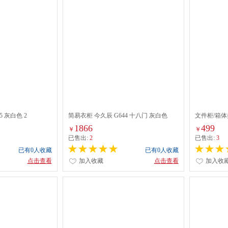
5 灰白色 2
简易衣柜 今久辰 G644 十八门 灰白色
文件柜/箱体类
色
1866
499
￥
￥
已售出:
2
已售出:
3
已有0人收藏
已有0人收藏
点击查看
加入收藏
点击查看
加入收