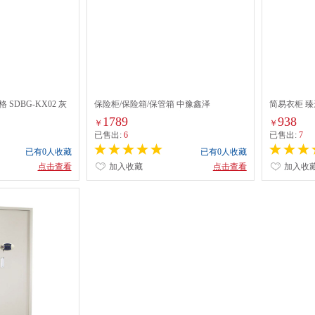
SDBG-KX02 灰
保险柜/保险箱/保管箱 中豫鑫泽
简易衣柜 臻远 
ZYXZ3110738 双开门 密码
1789
938
￥
￥
已售出:
6
已售出:
7
已有0人收藏
已有0人收藏
点击查看
加入收藏
点击查看
加入收