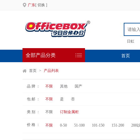
广东
[ 切换 ]
日虹
全部产品分类
首页
首页
>
产品列表
品 牌 ：
不限
其他
国产
包 邮 ：
不限
是
否
类 别 ：
不限
订制金属柜
价 格 ：
不限
0-50
51-100
101-150
151-200
200