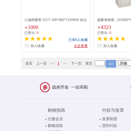
八抽档案柜 D271 500*400*1310MM 灰白
骏豪保密柜（H1800*W
色
可选
1000
4323
￥
￥
已售出:
0
已售出:
0
已有0人收藏
加入收藏
点击查看
加入收藏
首页
上一页
<<
1
>>
下一页
尾页
购物指南
付款与发票
注册会员
发票制度
购物流程
货到付款