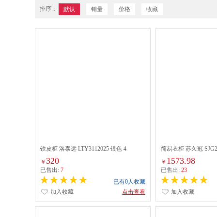
排序：
默认
销量
价格
收藏
铁皮柜 洛泰远 LTY3112025 银色 4
简易衣柜 苏久冠 SJG
320
1573.98
￥
￥
已售出:
7
已售出:
23
已有0人收藏
加入收藏
点击查看
加入收藏