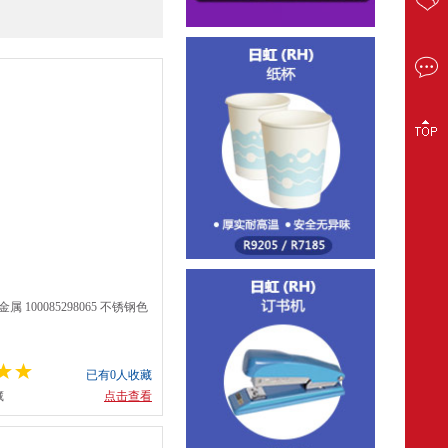
属 100085298065 不锈钢色
已有0人收藏
藏
点击查看