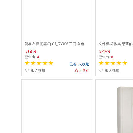
简易衣柜 初嘉/Cj CJ_GY003 三门 灰色
文件柜/箱体类 思蒂伯格 
白色
669
499
￥
￥
已售出:
4
已售出:
6
已有0人收藏
加入收藏
点击查看
加入收藏