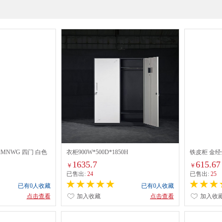
2MNWG 四门 白色
衣柜900W*500D*1850H
铁皮柜 金经金
3
1635.7
615.67
￥
￥
已售出:
24
已售出:
25
已有0人收藏
已有0人收藏
点击查看
加入收藏
点击查看
加入收