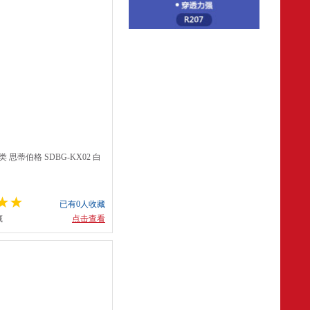
 思蒂伯格 SDBG-KX02 白
已有0人收藏
藏
点击查看