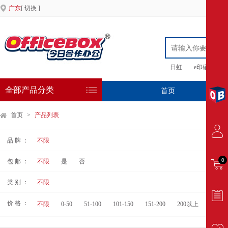
广东
[ 切换 ]
日虹
e印硒鼓
全部产品分类
首页
专
首页
>
产品列表
品 牌 ：
不限
0
包 邮 ：
不限
是
否
类 别 ：
不限
价 格 ：
不限
0-50
51-100
101-150
151-200
200以上