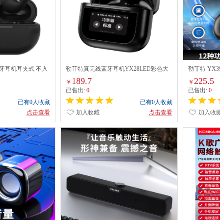
蓝牙耳机耳夹式 不入
勒菲特真无线蓝牙耳机YX28LED彩色大
勒菲特 YX
式长续航通话久戴不
屏幕显示TWS私模ENC通话降噪游戏0延
幕显示OW
189.7
225.5
￥
￥
迟
已售出:
0
已售出:
0
已有0人收藏
已有0人收藏
点击查看
加入收藏
点击查看
加入收