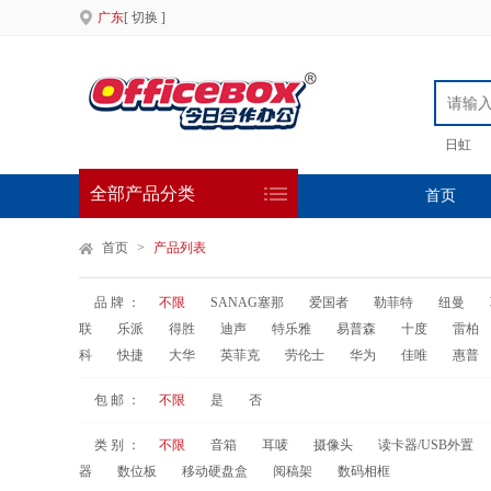
广东
[ 切换 ]
日虹
全部产品分类
首页
首页
>
产品列表
品 牌 ：
不限
SANAG塞那
爱国者
勒菲特
纽曼
联
乐派
得胜
迪声
特乐雅
易普森
十度
雷柏
科
快捷
大华
英菲克
劳伦士
华为
佳唯
惠普
包 邮 ：
不限
是
否
类 别 ：
不限
音箱
耳唛
摄像头
读卡器/USB外置
器
数位板
移动硬盘盒
阅稿架
数码相框