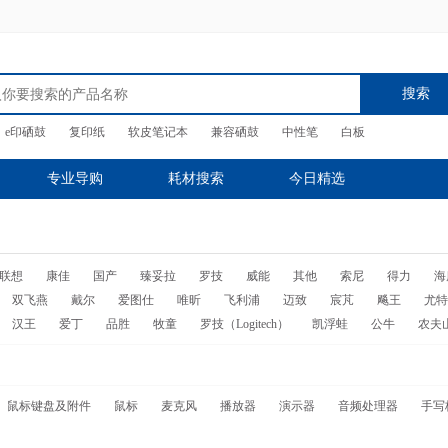
搜索
e印硒鼓
复印纸
软皮笔记本
兼容硒鼓
中性笔
白板
专业导购
耗材搜索
今日精选
联想
康佳
国产
臻妥拉
罗技
威能
其他
索尼
得力
海
双飞燕
戴尔
爱图仕
唯昕
飞利浦
迈致
宸芃
飚王
尤特
汉王
爱丁
品胜
牧童
罗技（Logitech）
凯浮蛙
公牛
农夫
鼠标键盘及附件
鼠标
麦克风
播放器
演示器
音频处理器
手写