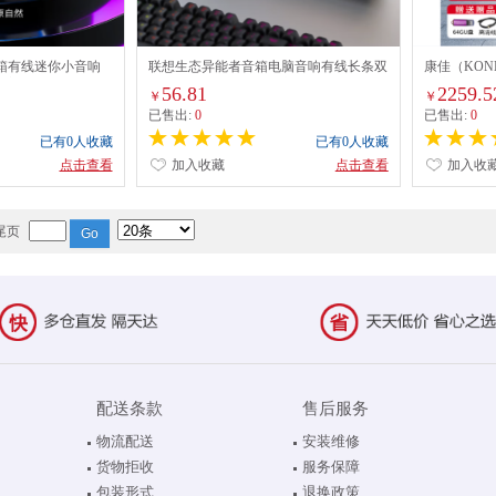
音箱有线迷你小音响
联想生态异能者音箱电脑音响有线长条双
康佳（KON
面家用台式机小型
频双声道SAW1 HIFI级音质【有线款】
装户外广场
56.81
2259.5
￥
￥
炮黑色
K歌卡拉o
已售出:
0
已售出:
0
已有0人收藏
已有0人收藏
点击查看
加入收藏
点击查看
加入收
尾页
配送条款
售后服务
物流配送
安装维修
货物拒收
服务保障
包装形式
退换政策