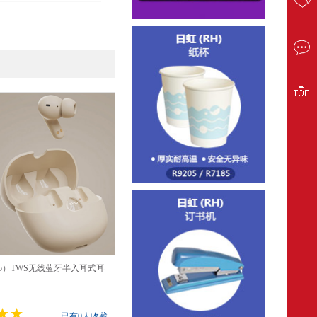
go）TWS无线蓝牙半入耳式耳
白/黑色
已有0人收藏