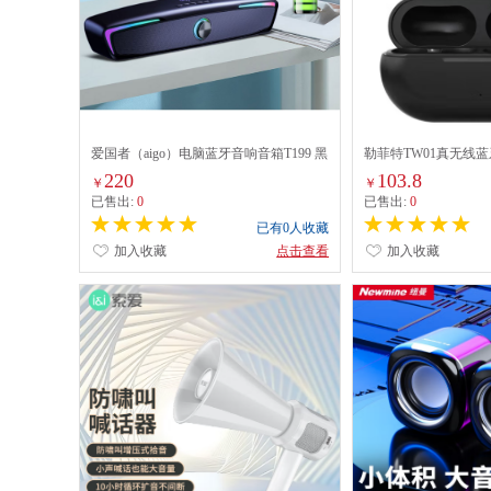
爱国者（aigo）电脑蓝牙音响音箱T199 黑
勒菲特TW01真无线
色
耳舒适运动跑步开放
220
103.8
￥
￥
痛
已售出:
0
已售出:
0
已有0人收藏
加入收藏
点击查看
加入收藏