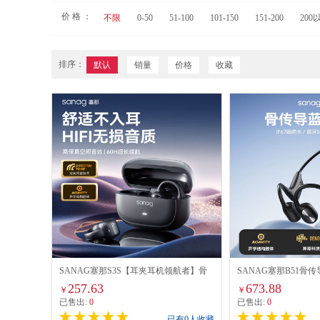
价 格 ：
不限
0-50
51-100
101-150
151-200
200
排序：
默认
销量
价格
收藏
SANAG塞那S3S【耳夹耳机领航者】骨
SANAG塞那B51骨
传导蓝牙耳机概念开放式耳挂耳夹耳式耳
放式真无线不入耳运
257.63
673.88
￥
￥
机通话降噪
长续航挂耳式气传导
已售出:
0
已售出:
0
已有0人收藏