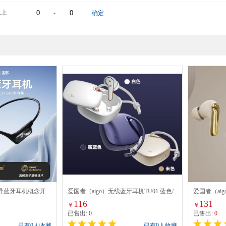
以上
-
确定
传导蓝牙耳机概念开
爱国者（aigo）无线蓝牙耳机TU01 蓝色/
爱国者（ai
动耳机跑步通话降噪
米色
机TA51 米
116
131
￥
￥
防水
已售出:
0
已售出:
0
已有0人收藏
已有0人收藏