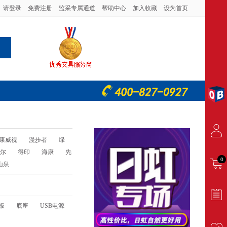
请登录
免费注册
监采专属通道
帮助中心
加入收藏
设为首页
康威视
漫步者
绿
尔
得印
海康
先
0
山泉
板
底座
USB电源