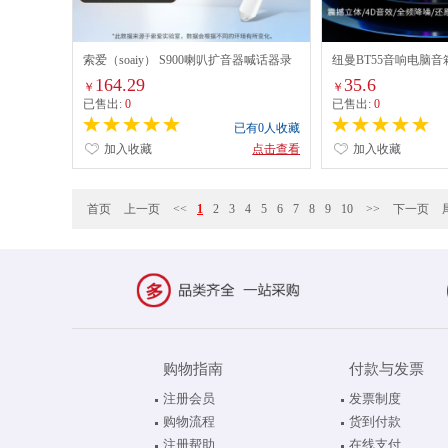
索爱（soaiy） S900喇叭扩音器喊话器录
纽曼BT55音响电脑
音叫卖扬声器13W大功率大声公手持便携
多媒体笔记本电脑桌
164.29
35.6
￥
￥
式摆地摊蓝牙5.3高音宣传 经典版
USB高音质有源低音
已售出:
0
已售出:
0
已有0人收藏
加入收藏
点击查看
加入收藏
首页
上一页
<<
1
2
3
4
5
6
7
8
9
10
>>
下一页
购物指南
付款与发票
注册会员
发票制度
购物流程
货到付款
注册帮助
在线支付