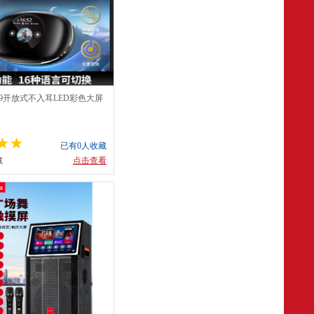
39开放式不入耳LED彩色大屏
S蓝牙耳机挂耳式
已有0人收藏
藏
点击查看