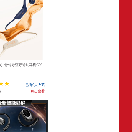
go）骨传导蓝牙运动耳机G03
已有0人收藏
藏
点击查看