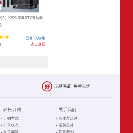
KA）KS26 家庭KTV音响套
舞音响带显示屏家用唱歌电视
2
k音箱点歌机一体机
已有0人收藏
藏
点击查看
轻松订购
关于我们
订购方式
合作及洽谈
订单状态
招聘英才
常见问题
联系我们