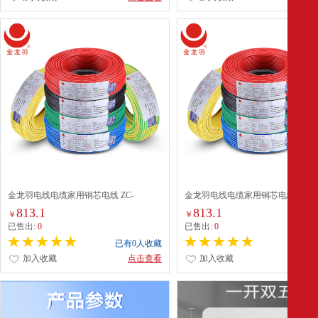
金龙羽电线电缆家用铜芯电线 ZC-
金龙羽电线电缆家用铜芯电线 ZC-
BVR1.5/2.5/4平方国标阻燃单芯多股铜线
BVR1.5/2.5/4平方国标阻燃单芯多
813.1
813.1
￥
￥
蓝色多股软线100米(零线) 阻燃/ZC-BVR 6
红色多股软线100米(火线) 阻燃/ZC-B
已售出:
0
已售出:
0
平方
平方
已有0人收藏
已有0
加入收藏
点击查看
加入收藏
点