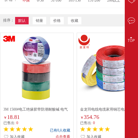
不限
0-50
51-100
101-150
151-200
200以上
排序：
默认
销量
价格
收藏
3M 1500#电工绝缘胶带防潮耐酸碱 电气
金龙羽电线电缆家用铜芯电线 ZC-
装修阻燃 多色混装18mm*10m*5卷
BVR2.5平方国标阻燃单芯多股铜线
18.81
354.76
￥
￥
双色多股软线100米(地线) 阻燃/ZC-
已售出:
0
已售出:
0
2.5平方
已有0人收藏
已有0
加入收藏
点击查看
加入收藏
点