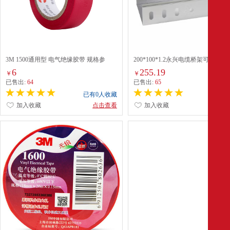
3M 1500通用型 电气绝缘胶带 规格参
200*100*1.2永兴电缆桥架可定制
数:10m/卷 带粘 红色（单位：卷）
6
255.19
￥
￥
已售出:
64
已售出:
65
已有0人收藏
已有0
加入收藏
点击查看
加入收藏
点