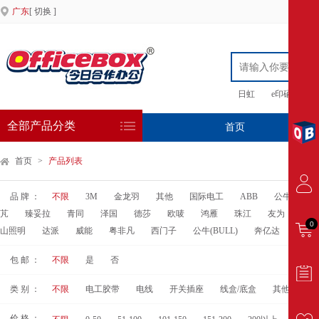
广东
[ 切换 ]
日虹
e印硒鼓
全部产品分类
首页
专
首页
>
产品列表
品 牌 ：
不限
3M
金龙羽
其他
国际电工
ABB
公牛
JR
芃
臻妥拉
青同
泽国
德莎
欧唛
鸿雁
珠江
友为
万得
0
山照明
达派
威能
粤非凡
西门子
公牛(BULL)
奔亿达
润博
包 邮 ：
不限
是
否
类 别 ：
不限
电工胶带
电线
开关插座
线盒/底盒
其他电气用
价 格 ：