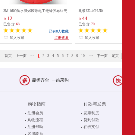
3M 1600防水阻燃胶带电工绝缘胶布红无
扎带ZD-40H-50
铅PVC胶带防潮(单位：卷)18mm x 20m x
12
44
￥
￥
0.15mm
已售出:
68
已售出:
70
已有0人收藏
已有0
加入收藏
点击查看
加入收藏
点
首页
上一页
<<
1
2
3
4
5
6
7
8
9
10
>>
下一页
尾页
购物指南
付款与发票
注册会员
发票制度
购物流程
货到付款
注册帮助
在线支付
客服联系