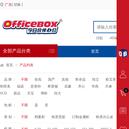
广东
[ 切换 ]
日虹
e印硒鼓
全部产品分类
首页
专
首页
>
产品列表
品 牌 ：
不限
奈高
国产
其他
誉卓远
恒立
欧宝美
菲
和而美
福诺
苏美特
希普顿
应豪
齐心
华燕
天睿
伟傲
0
SCD
易达
天宝
博柜
恒大
包 邮 ：
不限
是
否
类 别 ：
不限
档案柜
铁质货架
订制金属柜
铁质办公桌
价 格 ：