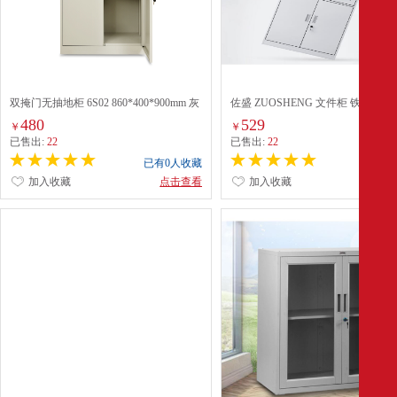
双掩门无抽地柜 6S02 860*400*900mm 灰
佐盛 ZUOSHENG 文件柜 铁皮柜
白色
1800×850×390MM
480
529
￥
￥
已售出:
22
已售出:
22
已有0人收藏
已有0
加入收藏
点击查看
加入收藏
点