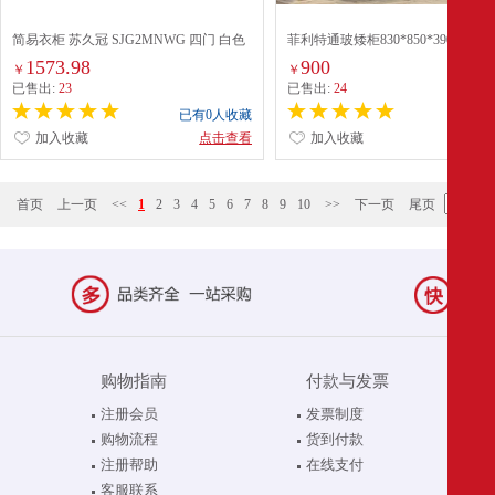
简易衣柜 苏久冠 SJG2MNWG 四门 白色
菲利特通玻矮柜830*850*390mm
1573.98
900
￥
￥
已售出:
23
已售出:
24
已有0人收藏
已有0
加入收藏
点击查看
加入收藏
点
首页
上一页
<<
1
2
3
4
5
6
7
8
9
10
>>
下一页
尾页
购物指南
付款与发票
注册会员
发票制度
购物流程
货到付款
注册帮助
在线支付
客服联系