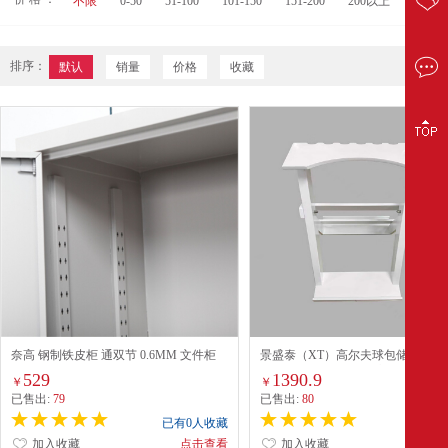
不限
0-50
51-100
101-150
151-200
200以上
排序：
默认
销量
价格
收藏
奈高 钢制铁皮柜 通双节 0.6MM 文件柜
景盛泰（XT）高尔夫球包储物架 
纳架 Golf Storage Rack高尔夫陈列架
529
1390.9
￥
￥
已售出:
79
已售出:
80
已有0人收藏
已有0
加入收藏
点击查看
加入收藏
点