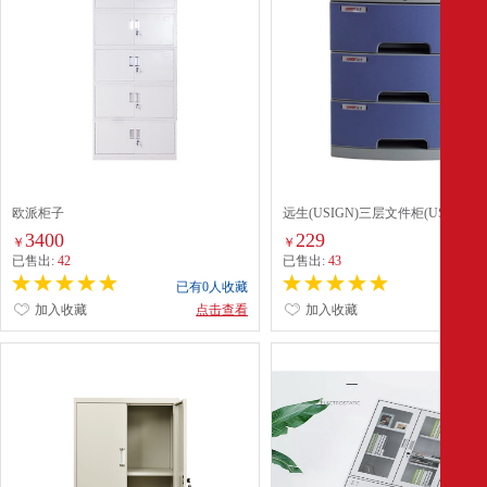
欧派柜子
远生(USIGN)三层文件柜(US-1K)
3400
229
￥
￥
已售出:
42
已售出:
43
已有0人收藏
已有0
加入收藏
点击查看
加入收藏
点