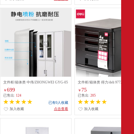
文件柜/箱体类 中伟/ZHONGWEI GYG-05
文件柜/箱体类 得力/deli 9772
白色 白色
699
75
￥
￥
已售出:
124
已售出:
205
已有0人收藏
已有0
加入收藏
点击查看
加入收藏
点