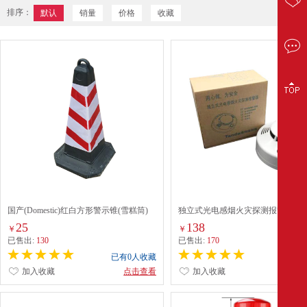
排序：
默认
销量
价格
收藏
国产(Domestic)红白方形警示锥(雪糕筒)
独立式光电感烟火灾探测报警器
25
138
￥
￥
已售出:
130
已售出:
170
已有0人收藏
已有0
加入收藏
点击查看
加入收藏
点