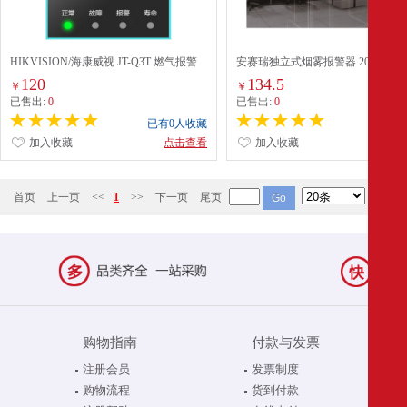
HIKVISION/海康威视 JT-Q3T 燃气报警
安赛瑞独立式烟雾报警器 20395
器天然气可燃气体家用厨房管道煤气可燃
120
134.5
￥
￥
气体泄露感应探测可搭配自动切断阀
已售出:
0
已售出:
0
已有0人收藏
已有0
加入收藏
点击查看
加入收藏
点
首页
上一页
<<
1
>>
下一页
尾页
购物指南
付款与发票
注册会员
发票制度
购物流程
货到付款