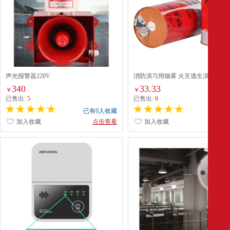
声光报警器220V
消防演习用烟雾 火灾逃生演练烟雾
烟罐冒烟道具 白色
340
33.33
￥
￥
已售出:
5
已售出:
0
已有0人收藏
已有0
加入收藏
点击查看
加入收藏
点