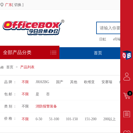
广东
[ 切换 ]
日虹
e印硒鼓
全部产品分类
首页
专
首页
>
产品列表
品 牌 ：
不限
JRHZBG
国产
其他
欧维亚
安赛瑞
叁利
0
包 邮 ：
不限
是
否
类 别 ：
不限
消防报警装备
价 格 ：
不限
0-50
51-100
101-150
151-200
200以上