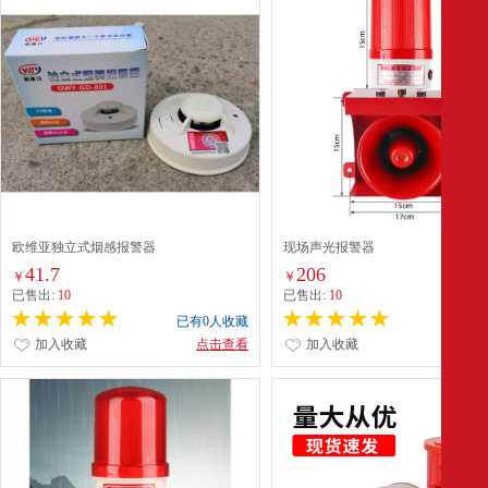
欧维亚独立式烟感报警器
现场声光报警器
41.7
206
￥
￥
已售出:
10
已售出:
10
已有0人收藏
已有0
加入收藏
点击查看
加入收藏
点