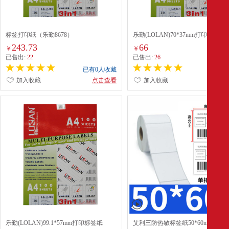
标签打印纸（乐勤8678）
乐勤(LOLAN)70*37mm打印标签纸
(LK8464)
243.73
66
￥
￥
已售出:
22
已售出:
26
已有0人收藏
已有0
加入收藏
点击查看
加入收藏
点
乐勤(LOLAN)99.1*57mm打印标签纸
艾利三防热敏标签纸50*60mm单排(4