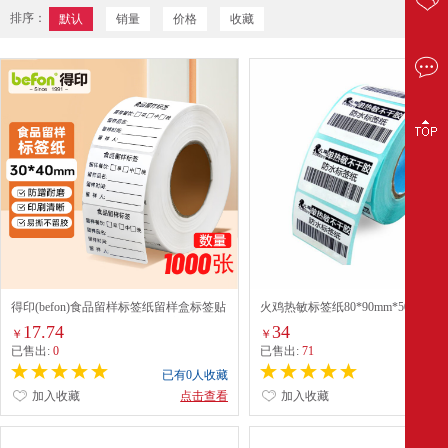
排序：
默认
销量
价格
收藏
得印(befon)食品留样标签纸留样盒标签贴
火鸡热敏标签纸80*90mm*500张
学校食堂留样取样标签贴不干胶贴纸
17.74
34
￥
￥
40mm*30mm*1000张1637
已售出:
0
已售出:
71
已有0人收藏
已有0
加入收藏
点击查看
加入收藏
点