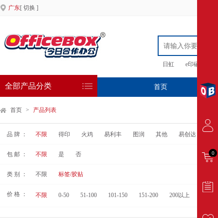
广东
[ 切换 ]
日虹
e印硒鼓
全部产品分类
首页
专
首页
>
产品列表
品 牌 ：
不限
得印
火鸡
易利丰
图润
其他
易创达
得
0
包 邮 ：
不限
是
否
类 别 ：
不限
标签/胶贴
价 格 ：
不限
0-50
51-100
101-150
151-200
200以上