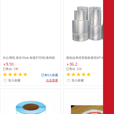
办公用纸 海乐/Haile 标签打印纸/条码纸
易创达单排亚银标签纸60*40mm*10
A5 150g以上 50张/包 1包
9.91
36.2
￥
￥
已售出:
130
已售出:
214
已有0人收藏
已有0
加入收藏
点击查看
加入收藏
点