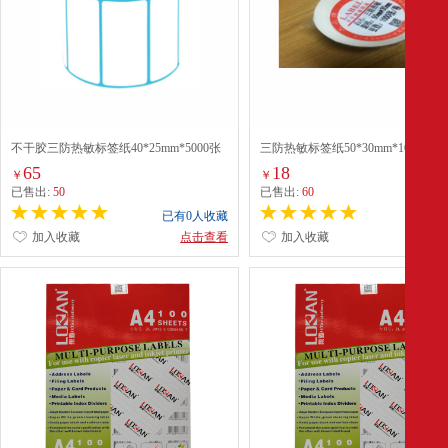
不干胶三防热敏标签纸40*25mm*5000张
三防热敏标签纸50*30mm*1000张 
配
65
18
￥
￥
已售出:
50
已售出:
60
已有0人收藏
已有0
加入收藏
点击查看
加入收藏
点