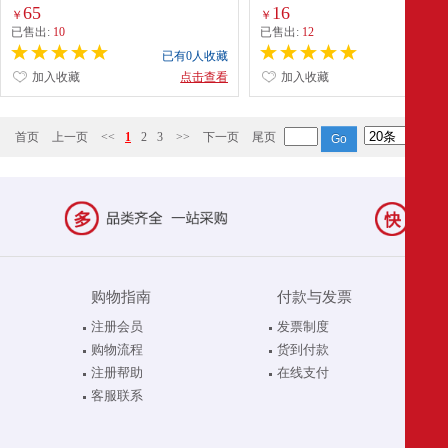
(LK8268)
卷)
65
16
￥
￥
已售出:
10
已售出:
12
已有0人收藏
已有0
加入收藏
点击查看
加入收藏
点
首页
上一页
<<
1
2
3
>>
下一页
尾页
购物指南
付款与发票
注册会员
发票制度
购物流程
货到付款
注册帮助
在线支付
客服联系