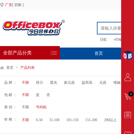
广东
[ 切换 ]
日虹
e印硒鼓
全部产品分类
首页
专
首页
>
产品列表
品 牌 ：
不限
得力
晨光
新元昌
益而高
元昌
维融
宝
0
包 邮 ：
不限
是
否
类 别 ：
不限
号码机
价 格 ：
不限
0-50
51-100
101-150
151-200
200以上