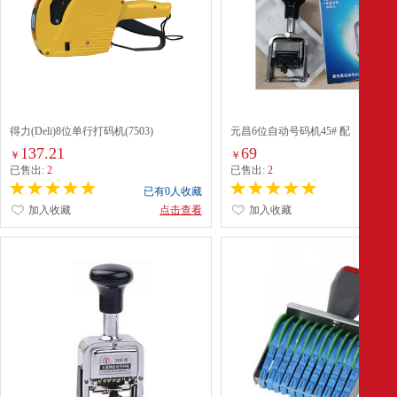
得力(Deli)8位单行打码机(7503)
元昌6位自动号码机45# 配
137.21
69
￥
￥
已售出:
2
已售出:
2
已有0人收藏
已有0
加入收藏
点击查看
加入收藏
点