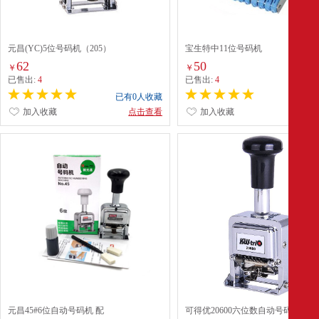
元昌(YC)5位号码机（205）
宝生特中11位号码机
62
50
￥
￥
已售出:
4
已售出:
4
已有0人收藏
已有0
加入收藏
点击查看
加入收藏
点
元昌45#6位自动号码机 配
可得优20600六位数自动号码机