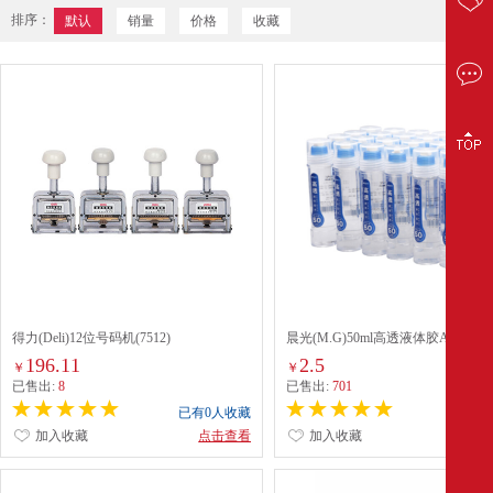
排序：
默认
销量
价格
收藏
得力(Deli)12位号码机(7512)
晨光(M.G)50ml高透液体胶AWG970
196.11
2.5
￥
￥
已售出:
8
已售出:
701
已有0人收藏
已有0
加入收藏
点击查看
加入收藏
点