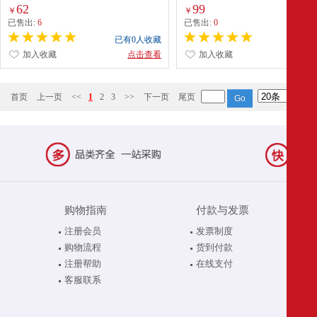
62
99
￥
￥
已售出:
6
已售出:
0
已有0人收藏
已有0
加入收藏
点击查看
加入收藏
点
首页
上一页
<<
1
2
3
>>
下一页
尾页
购物指南
付款与发票
注册会员
发票制度
购物流程
货到付款
注册帮助
在线支付
客服联系