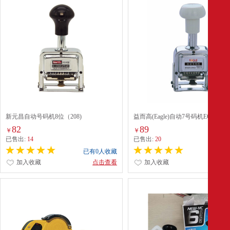
新元昌自动号码机8位（208)
益而高(Eagle)自动7号码机EG-077
82
89
￥
￥
已售出:
14
已售出:
20
已有0人收藏
已有0
加入收藏
点击查看
加入收藏
点