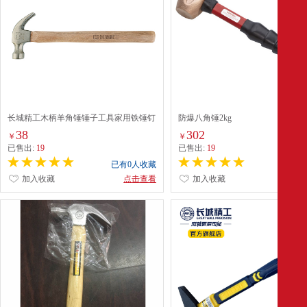
长城精工木柄羊角锤锤子工具家用铁锤钉
防爆八角锤2kg
锤小锤头榔头木工手锤16oz 251122
38
302
￥
￥
已售出:
19
已售出:
19
已有0人收藏
已有0
加入收藏
点击查看
加入收藏
点