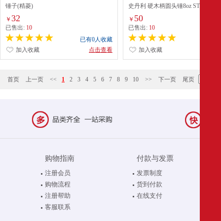
锤子(精菱)
史丹利 硬木柄圆头锤8oz STHT54189-
32
50
￥
￥
已售出:
10
已售出:
10
已有0人收藏
已有0
加入收藏
点击查看
加入收藏
点
首页
上一页
<<
1
2
3
4
5
6
7
8
9
10
>>
下一页
尾页
购物指南
付款与发票
注册会员
发票制度
购物流程
货到付款
注册帮助
在线支付
客服联系