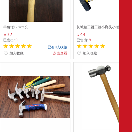
羊角锤12.5cm长
长城精工钳工锤小榔头小锤子钣金
电焊工铁锤迷你锤子500g 253015
32
44
￥
￥
已售出:
9
已售出:
9
已有0人收藏
已有0
加入收藏
点击查看
加入收藏
点