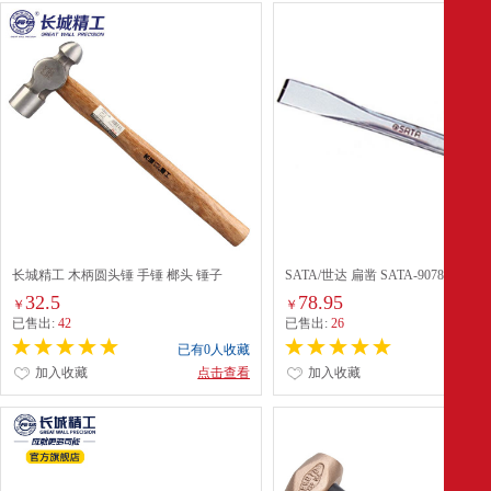
长城精工 木柄圆头锤 手锤 榔头 锤子
SATA/世达 扁凿 SATA-90785 22×2
16oz 252062
杆20 单位：把
32.5
78.95
￥
￥
已售出:
42
已售出:
26
已有0人收藏
已有0
加入收藏
点击查看
加入收藏
点