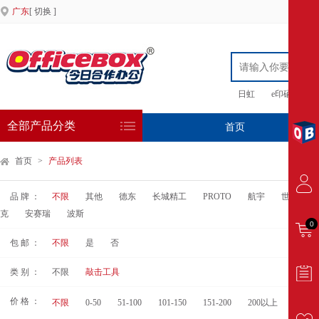
广东
[ 切换 ]
日虹
e印硒鼓
全部产品分类
首页
专
首页
>
产品列表
品 牌 ：
不限
其他
德东
长城精工
PROTO
航宇
世达
克
安赛瑞
波斯
0
包 邮 ：
不限
是
否
类 别 ：
不限
敲击工具
价 格 ：
不限
0-50
51-100
101-150
151-200
200以上