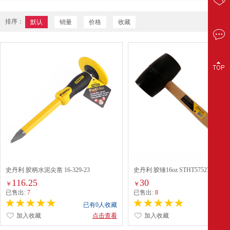
排序：
默认
销量
价格
收藏
史丹利 胶柄水泥尖凿 16-329-23
史丹利 胶锤16oz STHT57527-8-23
20×300mm（尖4） 单位：把
116.25
30
￥
￥
已售出:
7
已售出:
8
已有0人收藏
已有0
加入收藏
点击查看
加入收藏
点