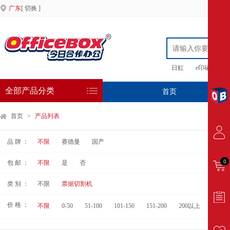
广东
[ 切换 ]
日虹
e印硒鼓
全部产品分类
首页
专
首页
>
产品列表
品 牌 ：
不限
赛德曼
国产
0
包 邮 ：
不限
是
否
类 别 ：
不限
票据切割机
价 格 ：
不限
0-50
51-100
101-150
151-200
200以上