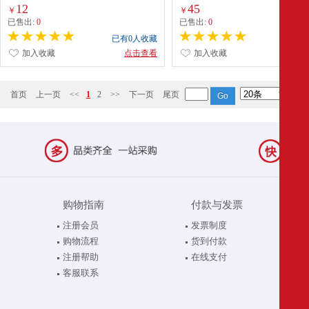
12
45
￥
￥
已售出:
0
已售出:
0
已有0人收藏
已有0
加入收藏
点击查看
加入收藏
点
首页
上一页
<<
1
2
>>
下一页
尾页
购物指南
付款与发票
注册会员
发票制度
购物流程
货到付款
注册帮助
在线支付
客服联系