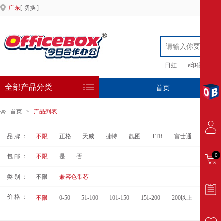
广东
[ 切换 ]
日虹
e印硒鼓
全部产品分类
首页
专
首页
>
产品列表
品 牌 ：
不限
正格
天威
捷特
靓图
TTR
富士通
星图
0
包 邮 ：
不限
是
否
类 别 ：
不限
兼容色带芯
价 格 ：
不限
0-50
51-100
101-150
151-200
200以上