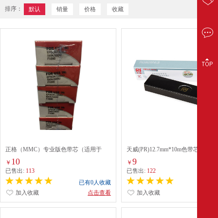
排序：
默认
销量
价格
收藏
正格（MMC）专业版色带芯（适用于
天威(PR)12.7mm*10m色带芯
EPSON LQ590/590K/595K/FX890） 黑色
RFR034B(LQ1600K/300K/590 黑
10
9
￥
￥
已售出:
113
已售出:
122
已有0人收藏
已有0
加入收藏
点击查看
加入收藏
点