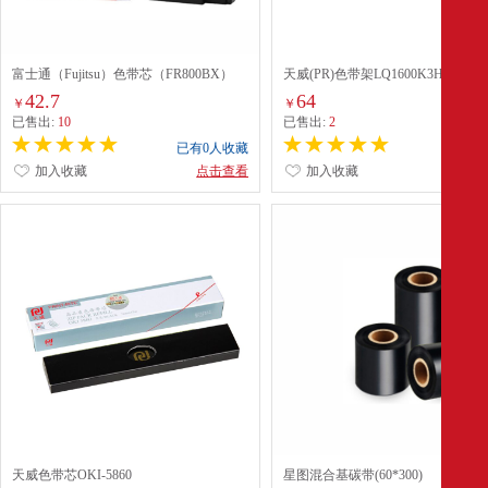
富士通（Fujitsu）色带芯（FR800BX）
天威(PR)色带架LQ1600K3H( 适用E
黑色
LQ1600K3H/2680k/2090/FX2190) 
42.7
64
￥
￥
已售出:
10
已售出:
2
已有0人收藏
已有0
加入收藏
点击查看
加入收藏
点
天威色带芯OKI-5860
星图混合基碳带(60*300)