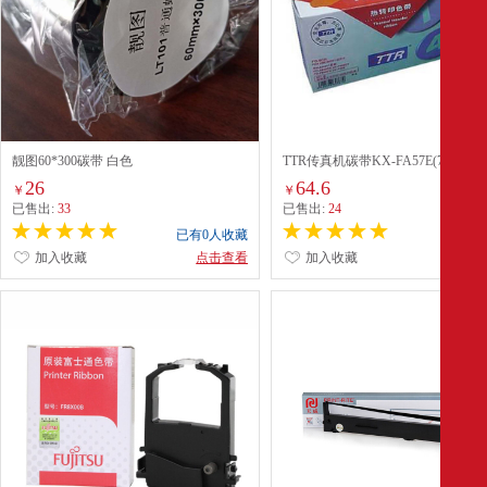
靓图60*300碳带 白色
TTR传真机碳带KX-FA57E(70m*2卷
26
64.6
￥
￥
已售出:
33
已售出:
24
已有0人收藏
已有0
加入收藏
点击查看
加入收藏
点