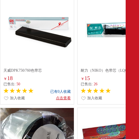
天威DPK750/760色带芯
耐力（NIKO）色带芯（LQ630K/63
黑色
18
15
￥
￥
已售出:
50
已售出:
26
已有0人收藏
已有0
加入收藏
点击查看
加入收藏
点