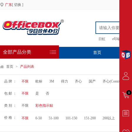
广东
[ 切换 ]
日虹
e印硒鼓
全部产品分类
首页
专
首页
>
产品列表
品 牌 ：
不限
欧标
3M
得力
齐心
国产
齐心(Comix)
华
0
包 邮 ：
不限
是
否
类 别 ：
不限
彩色指示贴
价 格 ：
不限
0-50
51-100
101-150
151-200
200以上