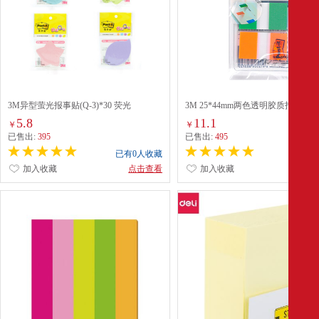
3M异型萤光报事贴(Q-3)*30 荧光
3M 25*44mm两色透明胶质指示标签(
2PK-2)20张/色 绿+橙
5.8
11.1
￥
￥
已售出:
395
已售出:
495
已有0人收藏
已有0
加入收藏
点击查看
加入收藏
点