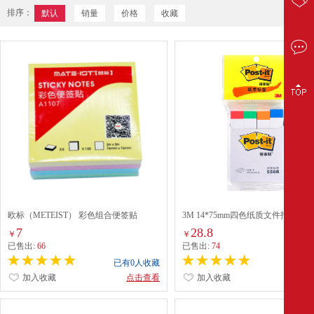
排序：
默认
销量
价格
收藏
欧标（METEIST） 彩色组合便签贴
3M 14*75mm四色纸质文件指示标
A1107 76*76mm
(550R) 100张/色
7
28.8
￥
￥
已售出:
66
已售出:
74
已有0人收藏
已有0
加入收藏
点击查看
加入收藏
点