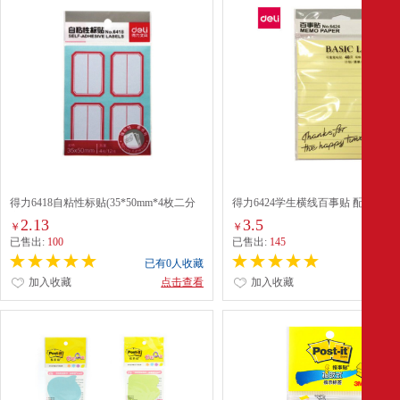
得力6418自粘性标贴(35*50mm*4枚二分
得力6424学生横线百事贴 配
之一白色)(个)
2.13
3.5
￥
￥
已售出:
100
已售出:
145
已有0人收藏
已有0
加入收藏
点击查看
加入收藏
点