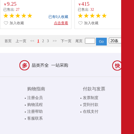
(687-5)17张/色
9.25
415
￥
￥
已售出:
27
已售出:
32
已有0人收藏
已有0
加入收藏
点击查看
加入收藏
点
首页
上一页
<<
1
2
3
>>
下一页
尾页
购物指南
付款与发票
注册会员
发票制度
购物流程
货到付款
注册帮助
在线支付
客服联系