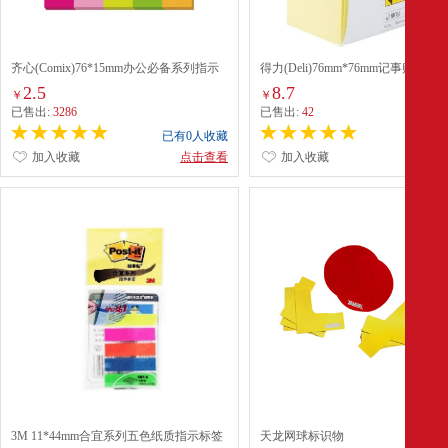
齐心(Comix)76*15mm办公必备系列指示
得力(Deli)76mm*76mm记事贴(21510
标签（D6015）
张 黄色
2.5
8.7
￥
￥
已售出:
3286
已售出:
42
已有0人收藏
已有0
加入收藏
点击查看
加入收藏
点
3M 11*44mm合宜系列五色纸质指示标签
天龙网球标识物