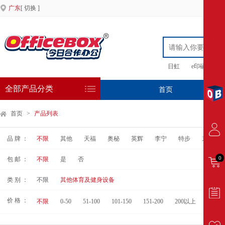
广东
[ 切换 ]
日虹
e印硒鼓
全部产品分类
首页
专
首页
>
产品列表
品 牌 ：
不限
其他
天福
奥秘
英辉
李宁
特步
京东京
0
包 邮 ：
不限
是
否
类 别 ：
不限
其他体育及健身设备
价 格 ：
不限
0-50
51-100
101-150
151-200
200以上