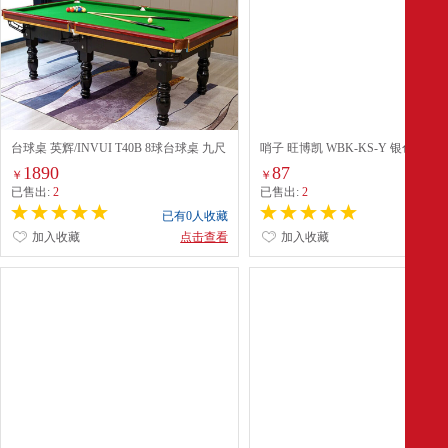
台球桌 英辉/INVUI T40B 8球台球桌 九尺
哨子 旺博凯 WBK-KS-Y 银色 10
台
1890
87
￥
￥
已售出:
2
已售出:
2
已有0人收藏
已有0
加入收藏
点击查看
加入收藏
点