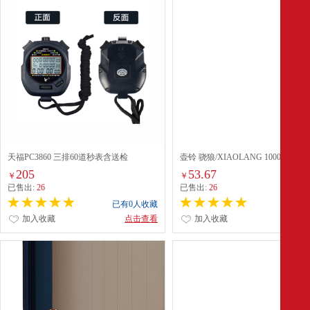
天福PC3860 三排60道秒表含送检
壶铃 骁狼/XIAOLANG 10005166690
色 1
205
53.67
￥
￥
已售出:
26
已售出:
26
已有0人收藏
已有0
加入收藏
点击查看
加入收藏
点