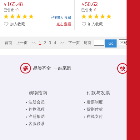
克小头杆16彩中式英式桌球杆 G-02
成人原地跑步足底按摩脚垫LJSU397-
165.48
50.62
￥
￥
色
已售出:
0
已售出:
0
已有0人收藏
已有0
加入收藏
点击查看
加入收藏
点
首页
上一页
<<
1
2
3
4
>>
下一页
尾页
购物指南
付款与发票
注册会员
发票制度
购物流程
货到付款
注册帮助
在线支付
客服联系