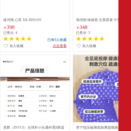
拔河绳 心库 XK-BHS193
海绵垫/体操垫 文晨君泰 WTO-ZH21
折式 牛津布 绿色
398
348
￥
￥
已售出:
4
已售出:
5
已有0人收藏
已有0
加入收藏
点击查看
加入收藏
点
英辉（INVUI）台球杆小头通杆黑8斯诺
李宁指压板脚底按摩超慢跑疏通经