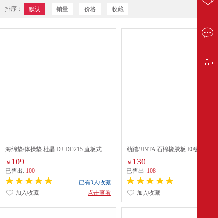
排序：
默认
销量
价格
收藏
海绵垫/体操垫 杜晶 DJ-DD215 直板式
劲踏/JINTA 石棉橡胶板 E0级 PVC
TPE 绿色
109
130
￥
￥
已售出:
100
已售出:
108
已有0人收藏
已有0
加入收藏
点击查看
加入收藏
点