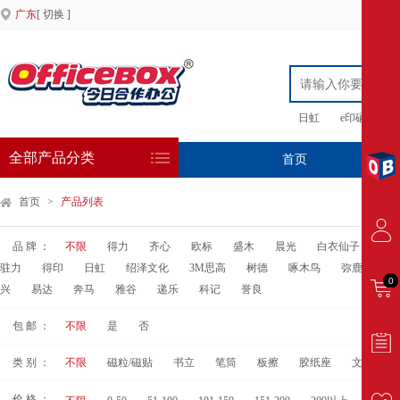
广东
[ 切换 ]
日虹
e印硒鼓
全部产品分类
首页
专
首页
>
产品列表
品 牌 ：
不限
得力
齐心
欧标
盛木
晨光
白衣仙子
其
驻力
得印
日虹
绍泽文化
3M思高
树德
啄木鸟
弥鹿
善
0
兴
易达
奔马
雅谷
递乐
科记
誉良
包 邮 ：
不限
是
否
类 别 ：
不限
磁粒/磁贴
书立
笔筒
板擦
胶纸座
文具套装
价 格 ：