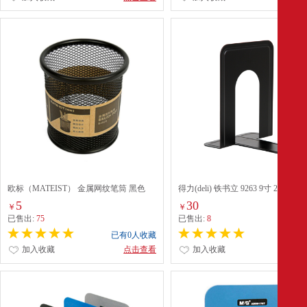
欧标（MATEIST） 金属网纹笔筒 黑色
得力(deli) 铁书立 9263 9寸 2片/付 
B2828 圆形 80*100mm
5
30
￥
￥
已售出:
75
已售出:
8
已有0人收藏
已有0
加入收藏
点击查看
加入收藏
点