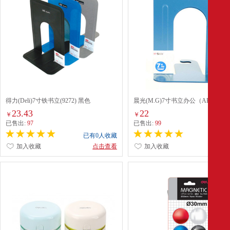
得力(Deli)7寸铁书立(9272) 黑色
晨光(M.G)7寸书立办公（ABS9170
23.43
22
￥
￥
已售出:
97
已售出:
99
已有0人收藏
已有0
加入收藏
点击查看
加入收藏
点