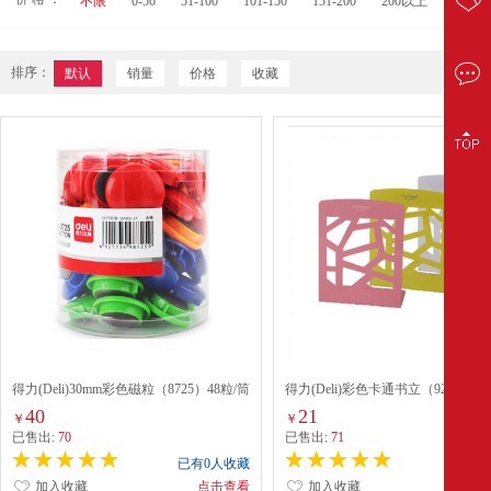
不限
0-50
51-100
101-150
151-200
200以上
排序：
默认
销量
价格
收藏
得力(Deli)30mm彩色磁粒（8725）48粒/筒
得力(Deli)彩色卡通书立（9268） 
40
21
￥
￥
已售出:
70
已售出:
71
已有0人收藏
已有0
加入收藏
点击查看
加入收藏
点