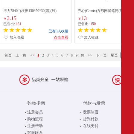
得力7840白板擦150*50*30(混)(只)
齐心(Comix)方形网状笔筒(B2003)
3.15
13
￥
￥
已售出:
131
已售出:
150
已有0人收藏
已有0
加入收藏
点击查看
加入收藏
点
首页
上一页
<<
1
2
3
4
5
6
7
8
9
10
>>
下一页
尾页
购物指南
付款与发票
注册会员
发票制度
购物流程
货到付款
注册帮助
在线支付
客服联系