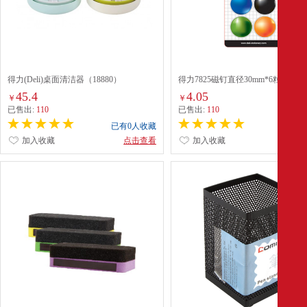
得力(Deli)桌面清洁器（18880）
得力7825磁钉直径30mm*6粒
45.4
4.05
￥
￥
已售出:
110
已售出:
110
已有0人收藏
已有0
加入收藏
点击查看
加入收藏
点