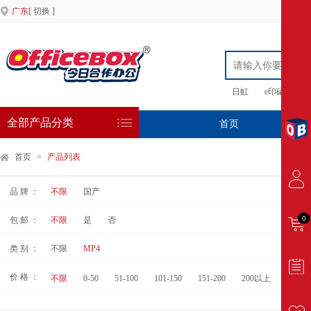
广东
[ 切换 ]
日虹
e印硒鼓
全部产品分类
首页
专
首页
>
产品列表
品 牌 ：
不限
国产
0
包 邮 ：
不限
是
否
类 别 ：
不限
MP4
价 格 ：
不限
0-50
51-100
101-150
151-200
200以上