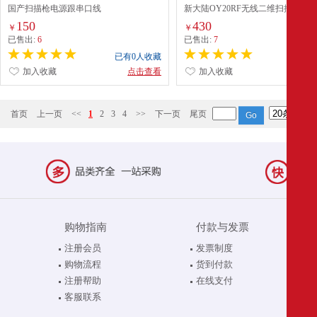
国产扫描枪电源跟串口线
新大陆OY20RF无线二维扫描枪
150
430
￥
￥
已售出:
6
已售出:
7
已有0人收藏
已有0
加入收藏
点击查看
加入收藏
点
首页
上一页
<<
1
2
3
4
>>
下一页
尾页
购物指南
付款与发票
注册会员
发票制度
购物流程
货到付款
注册帮助
在线支付
客服联系