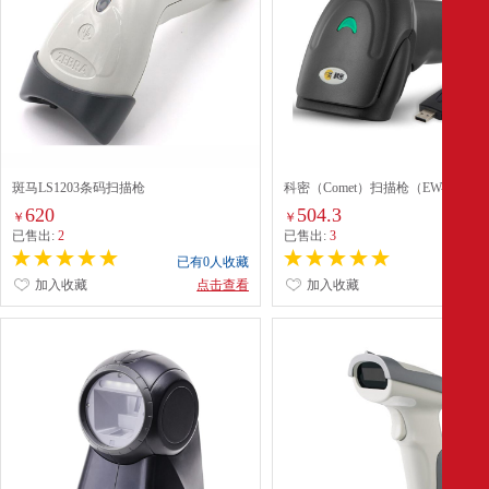
斑马LS1203条码扫描枪
科密（Comet）扫描枪（EW-7300
线二维）
620
504.3
￥
￥
已售出:
2
已售出:
3
已有0人收藏
已有0
加入收藏
点击查看
加入收藏
点