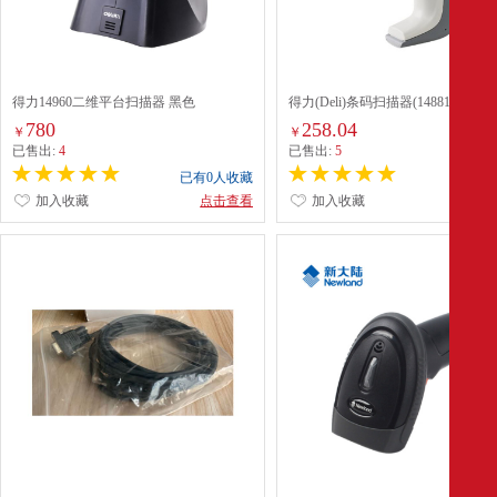
得力14960二维平台扫描器 黑色
得力(Deli)条码扫描器(14881)
780
258.04
￥
￥
已售出:
4
已售出:
5
已有0人收藏
已有0
加入收藏
点击查看
加入收藏
点