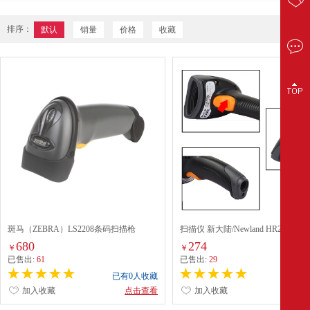
排序：
默认
销量
价格
收藏
斑马（ZEBRA）LS2208条码扫描枪
扫描仪 新大陆/Newland HR22 便携式
有线
680
274
￥
￥
已售出:
61
已售出:
29
已有0人收藏
已有0
加入收藏
点击查看
加入收藏
点