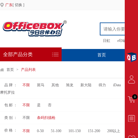
广东
[ 切换 ]
日虹
e印硒鼓
全部产品分类
首页
专
首页
>
产品列表
品 牌 ：
不限
斑马
其他
旭龙
新大陆
得力
iData
科密
摩托罗拉
0
包 邮 ：
不限
是
否
类 别 ：
不限
条码扫描枪
价 格 ：
不限
0-50
51-100
101-150
151-200
200以上