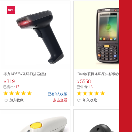
得力14952W条码扫描器(黑)
iData物联网条码采集移动数据终端
（98sk）
319
5558
￥
￥
已售出:
17
已售出:
13
已有0人收藏
已有0
加入收藏
点击查看
加入收藏
点