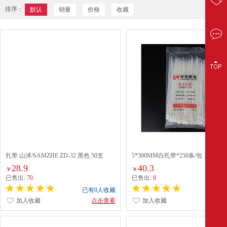
排序：
默认
销量
价格
收藏
扎带 山泽/SAMZHE ZD-32 黑色 50支
5*300MM白扎带*250条/包
28.9
40.3
￥
￥
已售出:
70
已售出:
8
已有0人收藏
已有0
加入收藏
点击查看
加入收藏
点