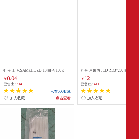
扎带 山泽/SAMZHE ZD-13 白色 100支
扎带 京采盾 JCD-ZD3*200 白色 100
8.04
12
￥
￥
已售出:
314
已售出:
411
已有0人收藏
已有0
加入收藏
点击查看
加入收藏
点