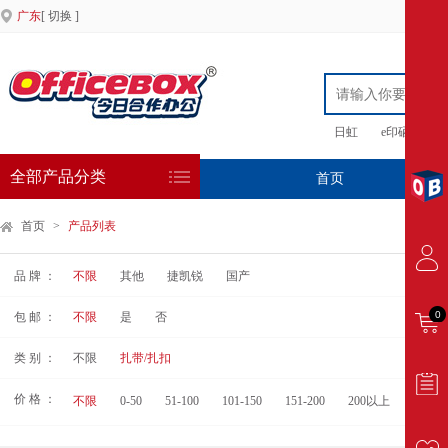
广东
[ 切换 ]
日虹
e印硒鼓
全部产品分类
首页
专
首页
>
产品列表
品 牌 ：
不限
其他
捷凯锐
国产
0
包 邮 ：
不限
是
否
类 别 ：
不限
扎带/扎扣
价 格 ：
不限
0-50
51-100
101-150
151-200
200以上