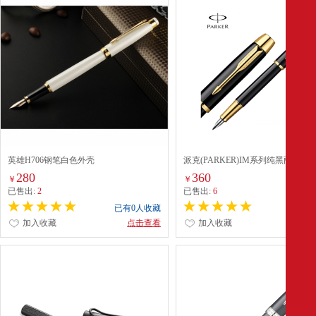
英雄H706钢笔白色外壳
派克(PARKER)IM系列纯黑丽雅金
色
280
360
￥
￥
已售出:
2
已售出:
6
已有0人收藏
已有0
加入收藏
点击查看
加入收藏
点