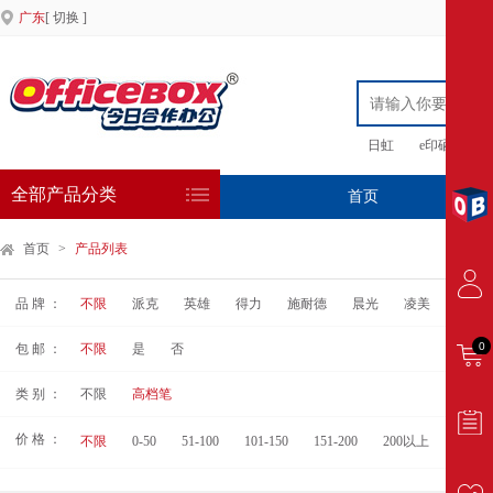
广东
[ 切换 ]
日虹
e印硒鼓
全部产品分类
首页
专
首页
>
产品列表
品 牌 ：
不限
派克
英雄
得力
施耐德
晨光
凌美
毕加
0
包 邮 ：
不限
是
否
类 别 ：
不限
高档笔
价 格 ：
不限
0-50
51-100
101-150
151-200
200以上