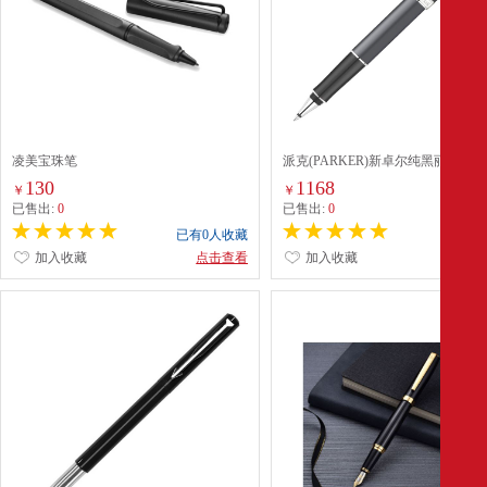
凌美宝珠笔
派克(PARKER)新卓尔纯黑丽雅白
笔(SP004)
130
1168
￥
￥
已售出:
0
已售出:
0
已有0人收藏
已有0
加入收藏
点击查看
加入收藏
点