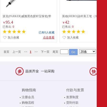
派克(PARKER)威雅黑色胶杆宝珠笔(带
英雄(HERO)柒杆美工笔（382） 配
盒)
95.4
42
￥
￥
已售出:
0
已售出:
0
已有0人收藏
已有0
加入收藏
点击查看
加入收藏
点
首页
上一页
<<
1
>>
下一页
尾页
购物指南
付款与发票
注册会员
发票制度
购物流程
货到付款