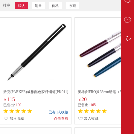
排序：
默认
销量
价格
收藏
派克(PARKER)威雅配色胶杆钢笔(PK011)
英雄(HERO)0.38mm钢笔（329#）
115
20
￥
￥
已售出:
100
已售出:
165
已有0人收藏
已有0
加入收藏
点击查看
加入收藏
点