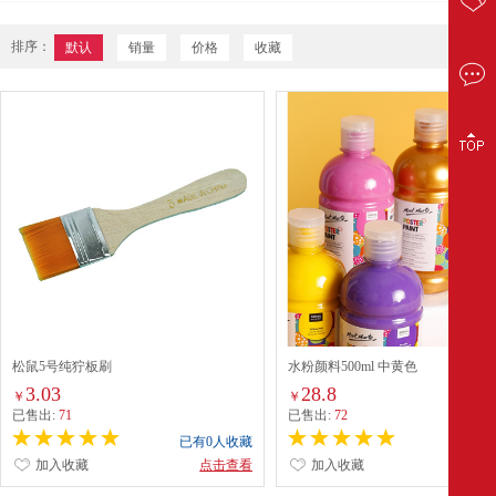
排序：
默认
销量
价格
收藏
松鼠5号纯狞板刷
水粉颜料500ml 中黄色
3.03
28.8
￥
￥
已售出:
71
已售出:
72
已有0人收藏
已有0
加入收藏
点击查看
加入收藏
点