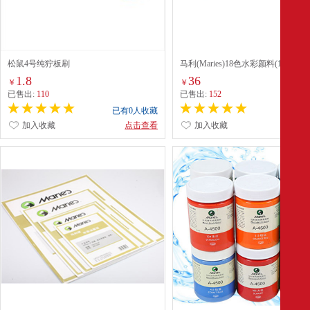
松鼠4号纯狞板刷
马利(Maries)18色水彩颜料(1338)
1.8
36
￥
￥
已售出:
110
已售出:
152
已有0人收藏
已有0
加入收藏
点击查看
加入收藏
点