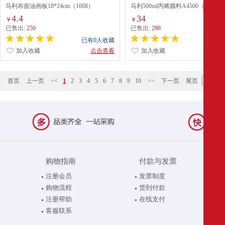
马利布面油画板18*24cm（1008）
马利500ml丙烯颜料A4500（混色）
4.4
34
￥
￥
已售出:
250
已售出:
288
已有0人收藏
已有0
加入收藏
点击查看
加入收藏
点
首页
上一页
<<
1
2
3
4
5
6
7
8
9
10
>>
下一页
尾页
购物指南
付款与发票
注册会员
发票制度
购物流程
货到付款
注册帮助
在线支付
客服联系