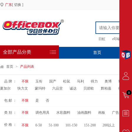
广东
[ 切换 ]
日虹
e印硒鼓
全部产品分类
首页
专
首页
>
产品列表
品 牌 ：
不限
玉衔
国产
松鼠
马利
得力
奥博
臻妥拉
夏加尔
快力文
蒙玛特
六品堂
诚达
贝碧欧
辉柏嘉
伦勃朗
0
包 邮 ：
不限
是
否
类 别 ：
不限
调色用具
水彩颜料
油画颜料
画板
广告颜料
价 格 ：
不限
0-50
51-100
101-150
151-200
200以上