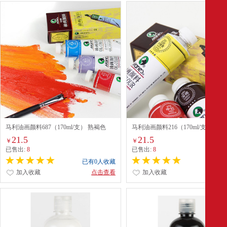
马利油画颜料687（170ml/支） 熟褐色
马利油画颜料216（170ml/支） 淡
21.5
21.5
￥
￥
已售出:
8
已售出:
8
已有0人收藏
已有0
加入收藏
点击查看
加入收藏
点