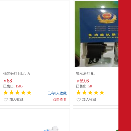
强光头灯 HL75-A
警示肩灯 配
68
69.6
￥
￥
已售出:
1506
已售出:
50
已有0人收藏
已有0
加入收藏
点击查看
加入收藏
点