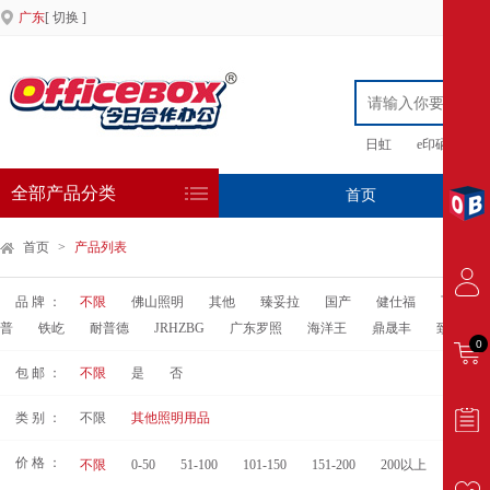
广东
[ 切换 ]
日虹
e印硒鼓
全部产品分类
首页
专
首页
>
产品列表
品 牌 ：
不限
佛山照明
其他
臻妥拉
国产
健仕福
飞利浦
普
铁屹
耐普德
JRHZBG
广东罗照
海洋王
鼎晟丰
致源亚明
0
包 邮 ：
不限
是
否
类 别 ：
不限
其他照明用品
价 格 ：
不限
0-50
51-100
101-150
151-200
200以上