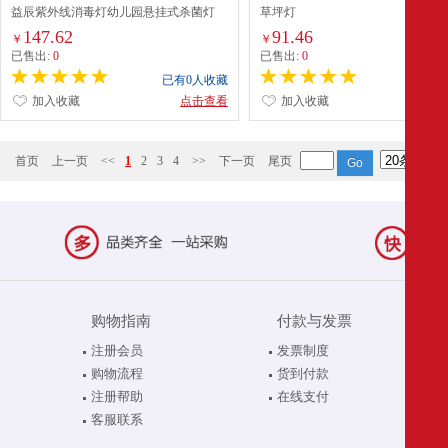
益辰紫外线消毒灯幼儿园悬挂式杀菌灯
草坪灯
147.62
91.46
￥
￥
已售出:
0
已售出:
0
已有0人收藏
已有0
加入收藏
点击查看
加入收藏
点
首页
上一页
<<
1
2
3
4
>>
下一页
尾页
购物指南
付款与发票
注册会员
发票制度
购物流程
货到付款
注册帮助
在线支付
客服联系