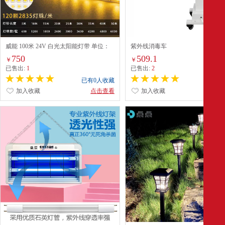
威能 100米 24V 白光太阳能灯带 单位：
紫外线消毒车
套
750
509.1
￥
￥
已售出:
1
已售出:
2
已有0人收藏
已有0
加入收藏
点击查看
加入收藏
点