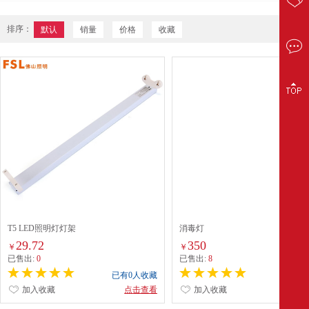
排序：
默认
销量
价格
收藏
T5 LED照明灯灯架
消毒灯
29.72
350
￥
￥
已售出:
0
已售出:
8
已有0人收藏
已有0
加入收藏
点击查看
加入收藏
点