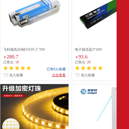
飞利浦高压钠灯SON-T 70W
电子镇流器3*18W
280.7
93.6
￥
￥
已售出:
18
已售出:
20
已有0人收藏
已有0
加入收藏
点击查看
加入收藏
点