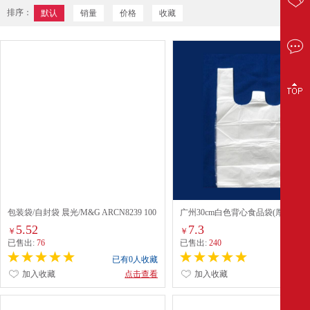
排序：
默认
销量
价格
收藏
包装袋/自封袋 晨光/M&G ARCN8239 100
广州30cm白色背心食品袋(厚)
只
5.52
7.3
￥
￥
已售出:
76
已售出:
240
已有0人收藏
已有0
加入收藏
点击查看
加入收藏
点