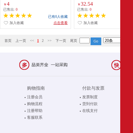
4
32.54
￥
￥
已售出:
0
已售出:
0
已有0人收藏
已有0
加入收藏
点击查看
加入收藏
点
首页
上一页
<<
1
2
>>
下一页
尾页
购物指南
付款与发票
注册会员
发票制度
购物流程
货到付款
注册帮助
在线支付
客服联系