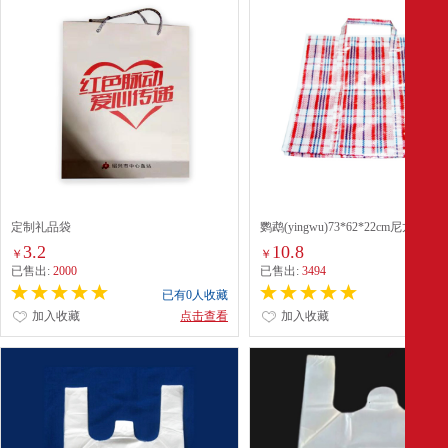
定制礼品袋
鹦鹉(yingwu)73*62*22cm尼龙编织
3.2
10.8
￥
￥
已售出:
2000
已售出:
3494
已有0人收藏
已有0
加入收藏
点击查看
加入收藏
点