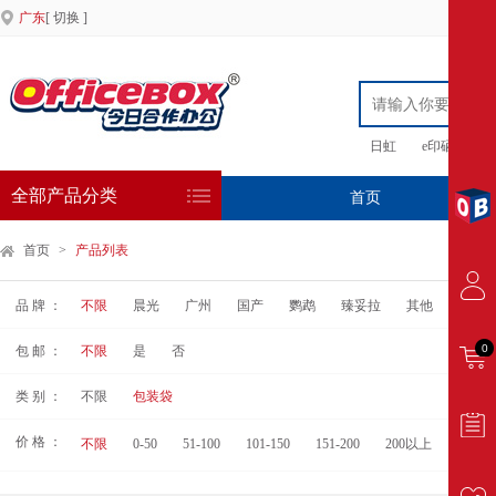
广东
[ 切换 ]
日虹
e印硒鼓
全部产品分类
首页
专
首页
>
产品列表
品 牌 ：
不限
晨光
广州
国产
鹦鹉
臻妥拉
其他
伏兴
0
包 邮 ：
不限
是
否
类 别 ：
不限
包装袋
价 格 ：
不限
0-50
51-100
101-150
151-200
200以上