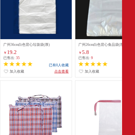
广州36cm白色背心垃圾袋(厚)
广州26cm白色背心食品袋(厚)
19.2
5.8
￥
￥
已售出:
35
已售出:
9
已有0人收藏
已有0
加入收藏
点击查看
加入收藏
点