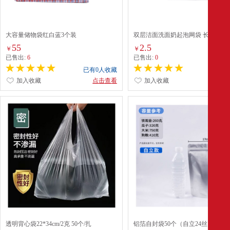
大容量储物袋红白蓝3个装
双层洁面洗面奶起泡网袋 长15cm 
9cm（100个起订）
55
2.5
￥
￥
已售出:
6
已售出:
0
已有0人收藏
已有0
加入收藏
点击查看
加入收藏
点
透明背心袋22*34cm/2克 50个/扎
铝箔自封袋50个（自立24丝17*24+4