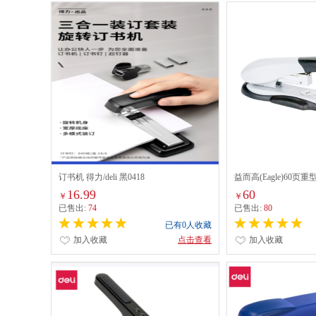
订书机 得力/deli 黑0418
益而高(Eagle)60页重
16.99
60
￥
￥
已售出:
74
已售出:
80
已有0人收藏
加入收藏
点击查看
加入收藏