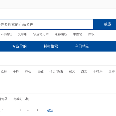
搜索
e印硒鼓
复印纸
软皮笔记本
兼容硒鼓
中性笔
白板
专业导购
耗材搜索
今日精选
欧标
手牌
齐心
日虹
得力(Deli)
宸芃
旗文
十指乐
晨好
起钉器
电动订书机
以上
-
确定