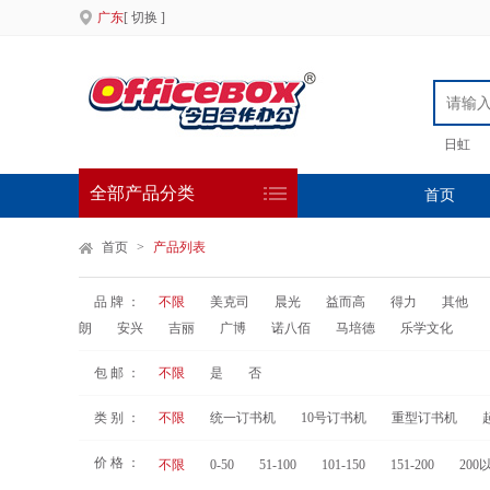
广东
[ 切换 ]
日虹
全部产品分类
首页
首页
>
产品列表
品 牌 ：
不限
美克司
晨光
益而高
得力
其他
朗
安兴
吉丽
广博
诺八佰
马培德
乐学文化
包 邮 ：
不限
是
否
类 别 ：
不限
统一订书机
10号订书机
重型订书机
价 格 ：
不限
0-50
51-100
101-150
151-200
200