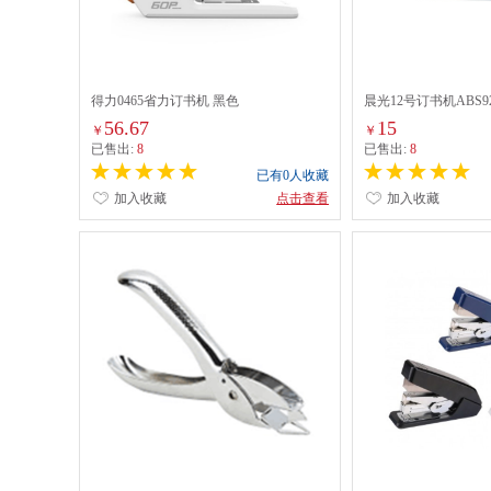
得力0465省力订书机 黑色
晨光12号订书机ABS92
56.67
15
￥
￥
已售出:
8
已售出:
8
已有0人收藏
加入收藏
点击查看
加入收藏