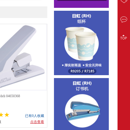
li 04650368
已有0人收藏
藏
点击查看