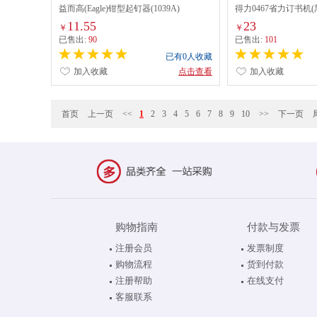
益而高(Eagle)钳型起钉器(1039A)
得力0467省力订书机(
11.55
23
￥
￥
已售出:
90
已售出:
101
已有0人收藏
加入收藏
点击查看
加入收藏
首页
上一页
<<
1
2
3
4
5
6
7
8
9
10
>>
下一页
购物指南
付款与发票
注册会员
发票制度
购物流程
货到付款
注册帮助
在线支付
客服联系