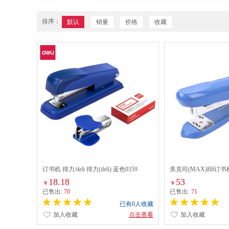
排序：
默认
销量
价格
收藏
订书机 得力/deli 得力(deli) 蓝色0359
美克司(MAX)B8订书机(
18.18
53
￥
￥
已售出:
70
已售出:
71
已有0人收藏
加入收藏
点击查看
加入收藏