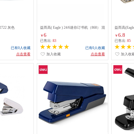
722 灰色
益而高( Eagle ) 24/6迷你订书机（868） 混
益而高(Eagl
色
6
6.8
￥
￥
已售出:
83
已售出:
85
已有0人收藏
已有0人收藏
点击查看
加入收藏
点击查看
加入收