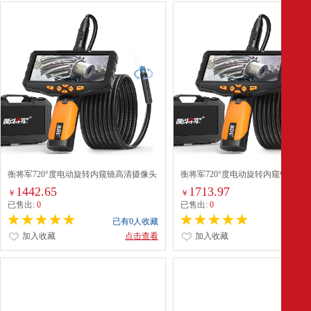
衡将军720°度电动旋转内窥镜高清摄像头
衡将军720°度电动旋转内窥镜高清
工业管道检测探测器可视探头+3米蛇管
工业管道检测探测器可视探头+1米
1442.65
1713.97
￥
￥
已售出:
0
已售出:
0
已有0人收藏
已有0
加入收藏
点击查看
加入收藏
点