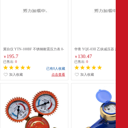
冀自仪 YTN-100BF 不锈钢耐震压力表 0-
华青 YQE-03II 乙炔减压器 减压阀
10mpa径向耐高温耐腐蚀 水压表油压表液
195.7
130.47
￥
￥
压表充油压力表
已售出:
0
已售出:
0
已有0人收藏
已有0
加入收藏
点击查看
加入收藏
点