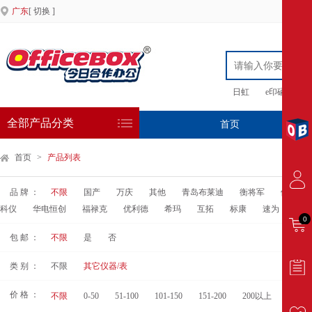
广东
[ 切换 ]
日虹
e印硒鼓
全部产品分类
首页
专
首页
>
产品列表
品 牌 ：
不限
国产
万庆
其他
青岛布莱迪
衡将军
伊莱科
科仪
华电恒创
福禄克
优利德
希玛
互拓
标康
速为
爱德
0
包 邮 ：
不限
是
否
类 别 ：
不限
其它仪器/表
价 格 ：
不限
0-50
51-100
101-150
151-200
200以上