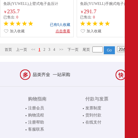
鱼跃(YUWELL)上臂式电子血压计
鱼跃(YUWELL)手腕式电子血压计
YE660D
YE8900AR
235.7
291.7
￥
￥
已售出:
0
已售出:
0
已有0人收藏
已有0
加入收藏
点击查看
加入收藏
点
首页
上一页
<<
1
2
3
4
>>
下一页
尾页
购物指南
付款与发票
注册会员
发票制度
购物流程
货到付款
注册帮助
在线支付
客服联系