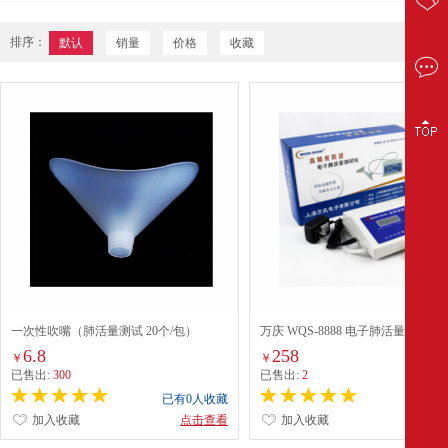
排序：
默认
销量
价格
收藏
一次性吹嘴（肺活量测试 20个/包）
万庆 WQS-8888 电子肺活量测试仪
色）
6.8
258
￥
￥
已售出:
300
已售出:
2
已有0人收藏
已有0
加入收藏
点击查看
加入收藏
点