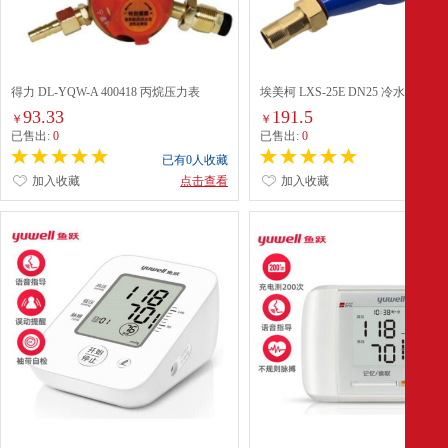
得力 DL-YQW-A 400418 丙烷压力表
埃美柯 LXS-25E DN25 冷水表 旋
≤1.0MPa 0-30℃
93.33
191.5
￥
￥
已售出:
0
已售出:
0
已有0人收藏
已有0
加入收藏
点击查看
加入收藏
点