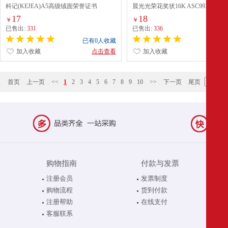
科记(KEJEA)A5高级绒面荣誉证书
晨光光荣花奖状16K ASC99371 50张
17
18
￥
￥
已售出:
331
已售出:
336
已有0人收藏
已有0
加入收藏
点击查看
加入收藏
点
首页
上一页
<<
1
2
3
4
5
6
7
8
9
10
>>
下一页
尾页
购物指南
付款与发票
注册会员
发票制度
购物流程
货到付款
注册帮助
在线支付
客服联系