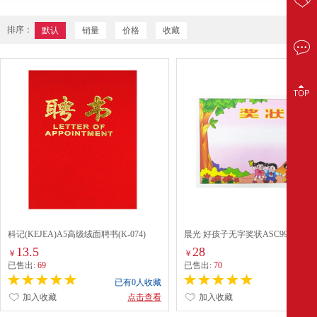
排序：
默认
销量
价格
收藏
科记(KEJEA)A5高级绒面聘书(K-074)
晨光 好孩子无字奖状ASC99377 （
16K 50 张/组 奖状）
13.5
28
￥
￥
已售出:
69
已售出:
70
已有0人收藏
已有0
加入收藏
点击查看
加入收藏
点