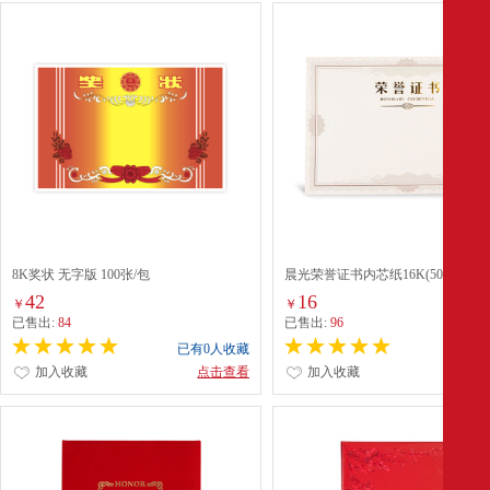
8K奖状 无字版 100张/包
晨光荣誉证书内芯纸16K(50张/
包)ASC99328
42
16
￥
￥
已售出:
84
已售出:
96
已有0人收藏
已有0
加入收藏
点击查看
加入收藏
点