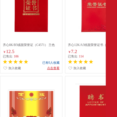
齐心8K/B5绒面荣誉证（C4571） 兰色
齐心12K/A5纸面荣誉证书（C4593
色
12.5
7.2
￥
￥
已售出:
106
已售出:
114
已有0人收藏
已有0
加入收藏
点击查看
加入收藏
点