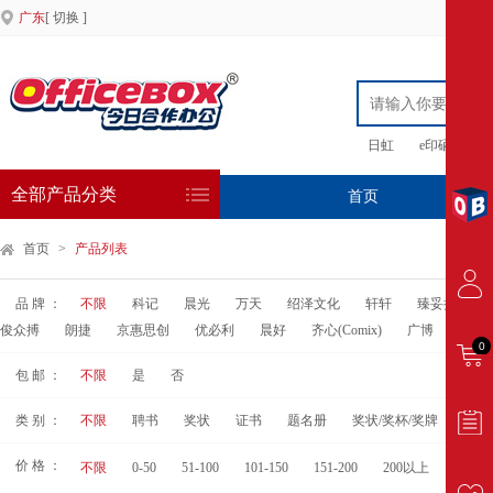
广东
[ 切换 ]
日虹
e印硒鼓
全部产品分类
首页
专
首页
>
产品列表
品 牌 ：
不限
科记
晨光
万天
绍泽文化
轩轩
臻妥拉
俊众搏
朗捷
京惠思创
优必利
晨好
齐心(Comix)
广博
得力(D
0
包 邮 ：
不限
是
否
类 别 ：
不限
聘书
奖状
证书
题名册
奖状/奖杯/奖牌
价 格 ：
不限
0-50
51-100
101-150
151-200
200以上