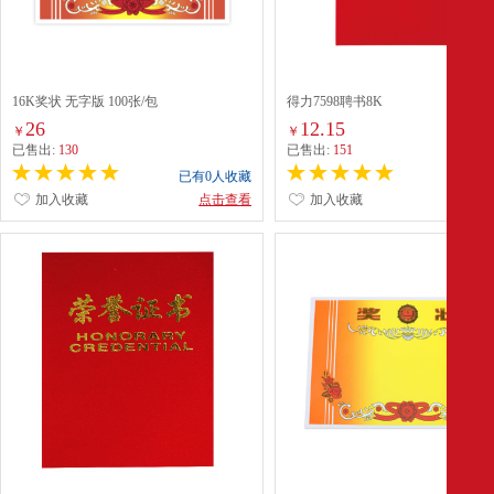
16K奖状 无字版 100张/包
得力7598聘书8K
26
12.15
￥
￥
已售出:
130
已售出:
151
已有0人收藏
已有0
加入收藏
点击查看
加入收藏
点