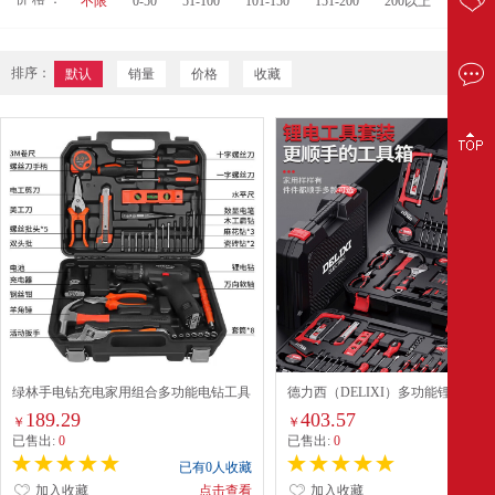
不限
0-50
51-100
101-150
151-200
200以上
排序：
默认
销量
价格
收藏
绿林手电钻充电家用组合多功能电钻工具
德力西（DELIXI）多功能锂电钻套
箱套装 12V双速电钻35件套
用工具箱五金电工木工专用维修套
189.29
403.57
￥
￥
21V25件
已售出:
0
已售出:
0
已有0人收藏
已有0
加入收藏
点击查看
加入收藏
点