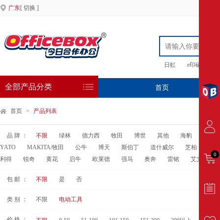
广东
[ 切换 ]
日虹
e印硒鼓
全部产品分类
首页
专
首页
>
产品列表
品 牌 ：
不限
绿林
德力西
牧田
博世
其他
海豹
东成
YATO
MAKITA/牧田
公牛
博天
斯伯丁
道什威尔
芝柏
鸣固
0
利得
锐奇
黄花
启牛
欧莱德
强马
奥奔
雷铭
艾文礼
包 邮 ：
不限
是
否
类 别 ：
不限
电动工具
价 格 ：