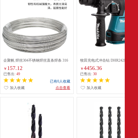
企聚帆 焊丝304不锈钢焊丝直条焊条 316
牧田充电式冲击钻 DHR242RME
焊丝1.0 一圈价
157.12
4456.36
￥
￥
已售出:
49
已售出:
30
已有0人收藏
已有0
加入收藏
点击查看
加入收藏
点