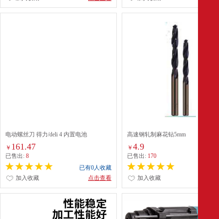
电动螺丝刀 得力/deli 4 内置电池
高速钢轧制麻花钻5mm
161.47
4.9
￥
￥
已售出:
8
已售出:
170
已有0人收藏
已有0
加入收藏
点击查看
加入收藏
点