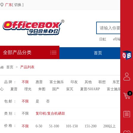
广东
[ 切换 ]
日虹
e印硒鼓
全部产品分类
首页
专
首页
>
产品列表
品 牌 ：
不限
惠普
富士施乐
印友
其他
联想
东芝
扬
心
夏普
理光
奔图
国产
宸芃
夏普/SHARP
富士施乐/FujiXer
0
包 邮 ：
不限
是
否
类 别 ：
不限
复印机/复合机硒鼓
价 格 ：
不限
0-50
51-100
101-150
151-200
200以上