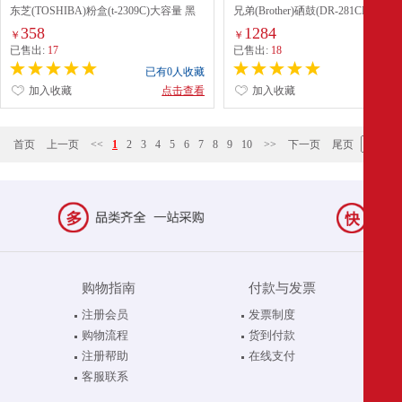
东芝(TOSHIBA)粉盒(t-2309C)大容量 黑
兄弟(Brother)硒鼓(DR-281CL)不含
色
358
1284
￥
￥
已售出:
17
已售出:
18
已有0人收藏
已有0
加入收藏
点击查看
加入收藏
点
首页
上一页
<<
1
2
3
4
5
6
7
8
9
10
>>
下一页
尾页
购物指南
付款与发票
注册会员
发票制度
购物流程
货到付款
注册帮助
在线支付
客服联系