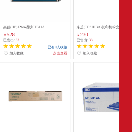
惠普(HP)126A硒鼓CE311A
东芝(TOSHIBA)复印机粉盒(t-2309C
黑色
528
230
￥
￥
已售出:
33
已售出:
38
已有0人收藏
已有0
加入收藏
点击查看
加入收藏
点