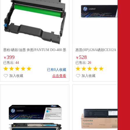
墨粉/硒鼓/油墨 奔图/PANTUM DO-400 墨
惠普(HP)126A硒鼓CE312A
盒 通用版 12000页 1支 黑色
399
528
￥
￥
已售出:
44
已售出:
26
已有0人收藏
已有0
加入收藏
点击查看
加入收藏
点