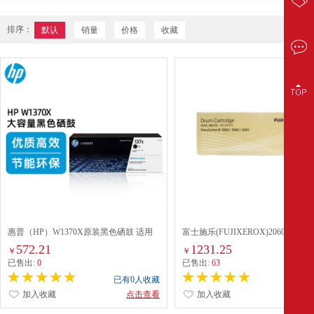
排序：
默认
销量
价格
收藏
惠普（HP）W1370X原装黑色硒鼓 适用
富士施乐(FUJIXEROX)2060/3060/3
hp M208dw/232dw/233sdn/233sdw 打印机
鼓（CT350922） 黑色
572.21
1231.25
￥
￥
硒鼓
已售出:
0
已售出:
63
已有0人收藏
已有0
加入收藏
点击查看
加入收藏
点