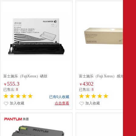
富士施乐（FujiXerox）硒鼓
富士施乐（Fuji Xerox）感光鼓
（CT351056）（适用机型M268DW） 黑
（CT350894）（适用DocuPrint C50
555.3
4302
￥
￥
色
型） 黑色
已售出:
8
已售出:
8
已有0人收藏
已有0
加入收藏
点击查看
加入收藏
点