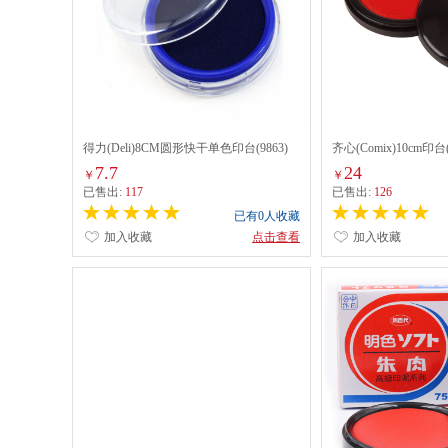
得力(Deli)8CM圆形快干单色印台(9863)
齐心(Comix)10cm印台
兰色
7.7
24
￥
￥
已售出:
117
已售出:
126
已有0人收藏
加入收藏
点击查看
加入收藏