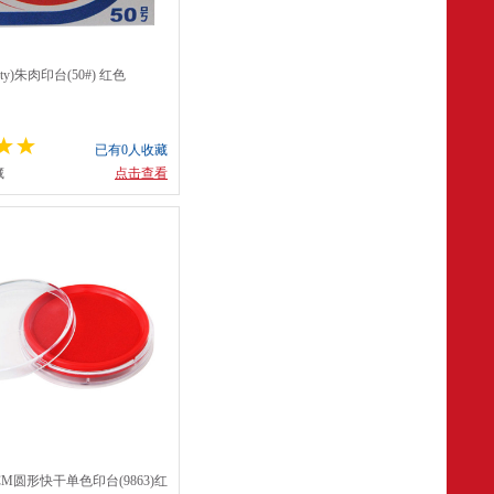
rty)朱肉印台(50#) 红色
已有0人收藏
藏
点击查看
)8CM圆形快干单色印台(9863)红