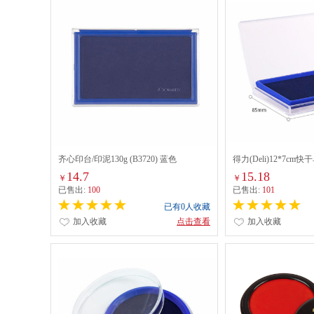
齐心印台/印泥130g (B3720) 蓝色
得力(Deli)12*7cm快
色
14.7
15.18
￥
￥
已售出:
100
已售出:
101
已有0人收藏
加入收藏
点击查看
加入收藏