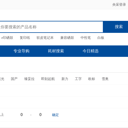
央采登录
搜索
e印硒鼓
复印纸
软皮笔记本
兼容硒鼓
中性笔
白板
专业导购
耗材搜索
今日精选
晨光
国产
臻妥拉
即刻起航
新力
工字
欧标
雪奥
以上
-
确定