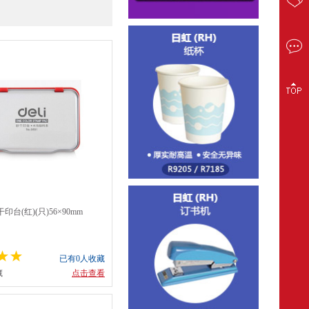
印台(红)(只)56×90mm
已有0人收藏
藏
点击查看