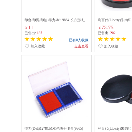
印台/印泥/印油 得力/deli 9864 长方形 红
利百代(Liberty)朱肉印
色 1个
11
73.75
￥
￥
已售出:
185
已售出:
202
已有0人收藏
加入收藏
点击查看
加入收藏
得力(Deli)12*8CM双色快干印台(9865)
利百代(Liberty)朱肉印