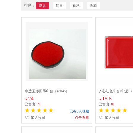
排序：
默认
销量
价格
收藏
卓达圆形回墨印台（46045）
齐心红色印台/印泥130g 
24
15.5
￥
￥
已售出:
71
已售出:
81
已有0人收藏
加入收藏
点击查看
加入收藏