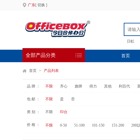
广东
[ 切换 ]
日虹
全部产品分类
首页
首页
>
产品列表
品 牌 ：
不限
齐心
旗牌
得力
其他
利百代
包 邮 ：
不限
是
否
类 别 ：
不限
印台
价 格 ：
不限
0-50
51-100
101-150
151-200
200