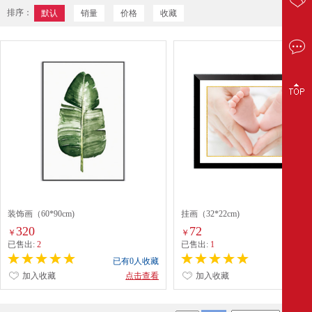
排序：
默认
销量
价格
收藏
装饰画（60*90cm)
挂画（32*22cm)
320
72
￥
￥
已售出:
2
已售出:
1
已有0人收藏
已有0
加入收藏
点击查看
加入收藏
点