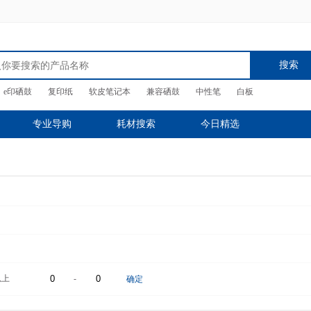
搜索
e印硒鼓
复印纸
软皮笔记本
兼容硒鼓
中性笔
白板
专业导购
耗材搜索
今日精选
以上
-
确定