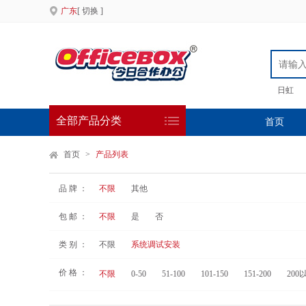
广东
[ 切换 ]
日虹
全部产品分类
首页
首页
>
产品列表
品 牌 ：
不限
其他
包 邮 ：
不限
是
否
类 别 ：
不限
系统调试安装
价 格 ：
不限
0-50
51-100
101-150
151-200
200