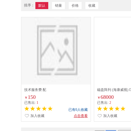
排序：
默认
销量
价格
收藏
技术服务费 配
磁盘阵列 (海康威视) DS
内接式
150
68000
￥
￥
已售出:
1
已售出:
2
已有0人收藏
加入收藏
点击查看
加入收藏