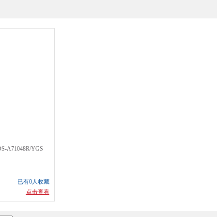
-A71048R/YGS
已有0人收藏
点击查看