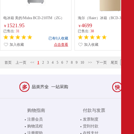
电冰箱 美的/Midea BCD-210TM（ZG）
海尔（Haier）冰箱（BCD-328WDP
1521.95
4699
￥
￥
已售出:
31
已售出:
38
已有0人收藏
已有0
加入收藏
点击查看
加入收藏
点
首页
上一页
<<
1
2
3
4
5
6
7
8
9
10
>>
下一页
尾页
购物指南
付款与发票
注册会员
发票制度
购物流程
货到付款
注册帮助
在线支付