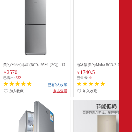
美的(Midea)冰箱 (BCD-195M（ZG))（双
电冰箱 美的/Midea BCD-210TM(ZG
门 195升 直冷 浅灰色）
210L 3级 机械控温 灰色 直冷
2570
1740.5
￥
￥
已售出:
832
已售出:
44
已有0人收藏
已有0
加入收藏
点击查看
加入收藏
点