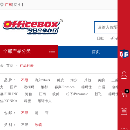
广东
[ 切换 ]
日虹
e印硒鼓
全部产品分类
首页
专
首页
>
产品列表
品 牌 ：
不限
海尔/Haier
穗凌
海尔
其他
美的
三菱重工海
力
国产
澳柯玛
银都
容声/Ronshen
德玛仕
白雪
创维
维
0
凌/SUILING
海信
江南
统帅
松下/Panasonic
新飞
德玛仕
TC
佳/KONKA
科密
维诺卡夫
包 邮 ：
不限
是
否
类 别 ：
不限
冰箱