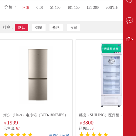
价 格 ：
不限
0-50
51-100
101-150
151-200
200以上
排序：
默认
销量
价格
收藏
海尔（Haier）电冰箱（BCD-180TMPS）
穗凌（SUILING）医疗柜（SL-273
（直冷两门）
1999
3800
￥
￥
已售出:
67
已售出:
8
已有0人收藏
已有0