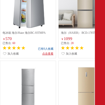
电冰箱 海尔/Haier 海尔BC-93TMPA
海尔（HAIER） BCD-178TMPT
（178L） 冰箱
570
1099
￥
￥
已售出:
60
已售出:
28
已有0人收藏
已有0
加入收藏
点击查看
加入收藏
点