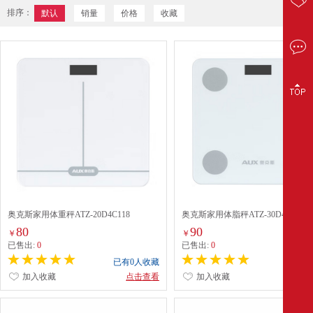
排序：
默认
销量
价格
收藏
奥克斯家用体重秤ATZ-20D4C118
奥克斯家用体脂秤ATZ-30D4C115
80
90
￥
￥
已售出:
0
已售出:
0
已有0人收藏
已有0
加入收藏
点击查看
加入收藏
点