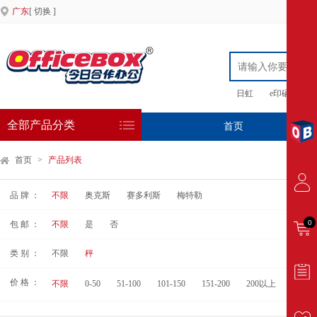
广东
[ 切换 ]
日虹
e印硒鼓
全部产品分类
首页
专
首页
>
产品列表
品 牌 ：
不限
奥克斯
赛多利斯
梅特勒
0
包 邮 ：
不限
是
否
类 别 ：
不限
秤
价 格 ：
不限
0-50
51-100
101-150
151-200
200以上