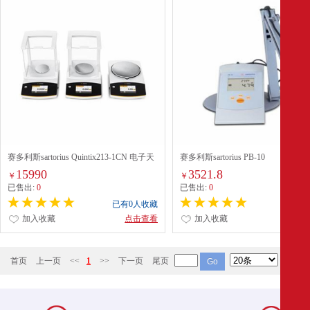
赛多利斯sartorius Quintix213-1CN 电子天
赛多利斯sartorius PB-10
平
15990
3521.8
￥
￥
已售出:
0
已售出:
0
已有0人收藏
已有0
加入收藏
点击查看
加入收藏
点
首页
上一页
<<
1
>>
下一页
尾页