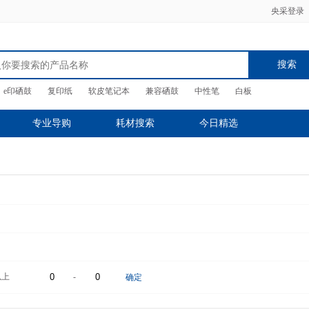
央采登录
搜索
e印硒鼓
复印纸
软皮笔记本
兼容硒鼓
中性笔
白板
专业导购
耗材搜索
今日精选
以上
-
确定