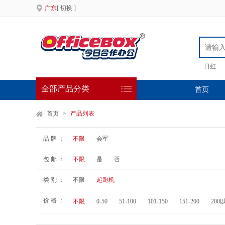
广东
[ 切换 ]
日虹
全部产品分类
首页
首页
>
产品列表
品 牌 ：
不限
会军
包 邮 ：
不限
是
否
类 别 ：
不限
起跑机
价 格 ：
不限
0-50
51-100
101-150
151-200
200