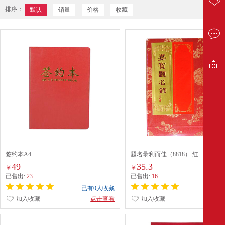
排序：
默认
销量
价格
收藏
签约本A4
题名录利而佳（8818） 红
49
35.3
￥
￥
已售出:
23
已售出:
16
已有0人收藏
已有0
加入收藏
点击查看
加入收藏
点