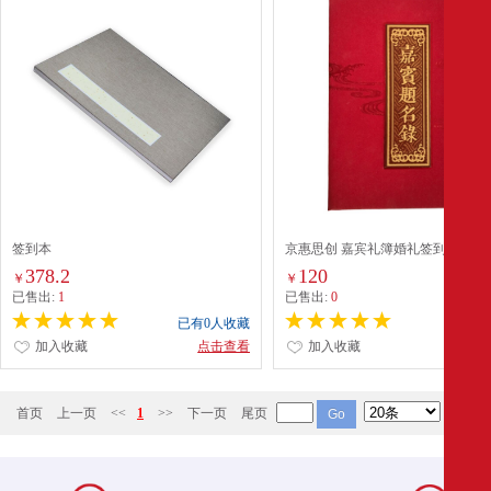
签到本
京惠思创 嘉宾礼簿婚礼签到本商务
签到簿JH0250
378.2
120
￥
￥
已售出:
1
已售出:
0
已有0人收藏
已有0
加入收藏
点击查看
加入收藏
点
首页
上一页
<<
1
>>
下一页
尾页