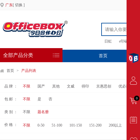
广东
[ 切换 ]
日虹
e印硒鼓
全部产品分类
首页
专
首页
>
产品列表
品 牌 ：
不限
国产
其他
文威
得印
京惠思创
优必利
0
包 邮 ：
不限
是
否
类 别 ：
不限
题名册
价 格 ：
不限
0-50
51-100
101-150
151-200
200以上