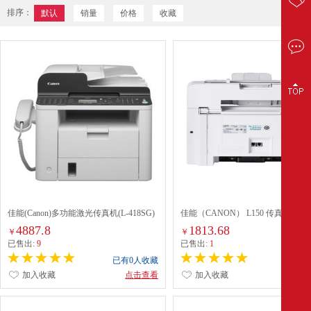
排序：
默认
销量
价格
收藏
佳能(Canon)多功能激光传真机(L-418SG)
佳能（CANON） L150 传真设备
4887.8
1813.68
￥
￥
已售出:
9
已售出:
1
已有0人收藏
已有0
加入收藏
点击查看
加入收藏
点