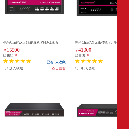
先尚CimFAX无纸传真机 旗舰双线版
先尚CimFAX无纸传真机 增强安全
W5S_Linux 支持国产系统 400用户 32GB
Z5TS 1200用户 256GB 传真服务器
15500
41000
￥
￥
传真服务器
数据多重安全保障
已售出:
0
已售出:
0
已有0人收藏
已有0
加入收藏
点击查看
加入收藏
点