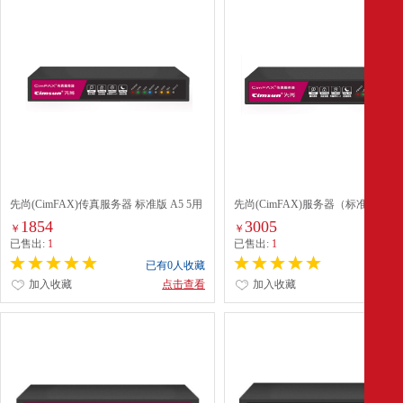
先尚(CimFAX)传真服务器 标准版 A5 5用
先尚(CimFAX)服务器（标准版B5）
户 256MB 无纸传真机
件
1854
3005
￥
￥
已售出:
1
已售出:
1
已有0人收藏
已有0
加入收藏
点击查看
加入收藏
点