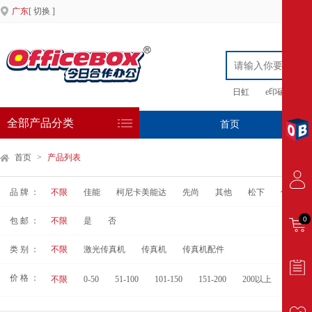
广东
[ 切换 ]
日虹
e印硒鼓
全部产品分类
首页
专
首页
>
产品列表
品 牌 ：
不限
佳能
柯尼卡美能达
先尚
其他
松下
佳能(Can
0
包 邮 ：
不限
是
否
类 别 ：
不限
激光传真机
传真机
传真机配件
价 格 ：
不限
0-50
51-100
101-150
151-200
200以上