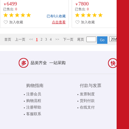
H5S_Linux 支持国产系统 100用户 8GB 高
200用户 16GB 传真服务器 高速33.6
6499
7800
￥
￥
速33.6K 传真服务器
络传真机
已售出:
0
已售出:
0
已有0人收藏
已有0
加入收藏
点击查看
加入收藏
点
首页
上一页
<<
1
2
3
4
>>
下一页
尾页
购物指南
付款与发票
注册会员
发票制度
购物流程
货到付款
注册帮助
在线支付
客服联系