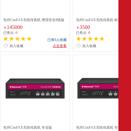
先尚CimFAX无纸传真机 增强安全8线版
先尚CimFAX无纸传真机 标准版C5S
CF-T68K4 1200用户 4TB 传真服务器 传
户 4GB 传真服务器 无纸传真机 数
145000
3500
￥
￥
真数据多重安全保障
机
已售出:
0
已售出:
0
已有0人收藏
已有0
加入收藏
点击查看
加入收藏
点
先尚CimFAX无纸传真机 专业版
先尚CimFAX无纸传真机 专业双线版