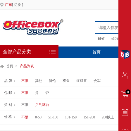
广东
[ 切换 ]
日虹
e印硒鼓
全部产品分类
首页
专
首页
>
产品列表
品 牌 ：
不限
其他
健伦
双鱼
红双喜
会军
0
包 邮 ：
不限
是
否
类 别 ：
不限
乒乓球台
价 格 ：
不限
0-50
51-100
101-150
151-200
200以上