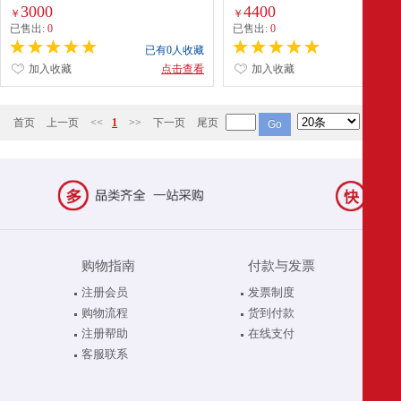
3000
4400
￥
￥
已售出:
0
已售出:
0
已有0人收藏
已有0
加入收藏
点击查看
加入收藏
点
首页
上一页
<<
1
>>
下一页
尾页
购物指南
付款与发票
注册会员
发票制度
购物流程
货到付款
注册帮助
在线支付
客服联系