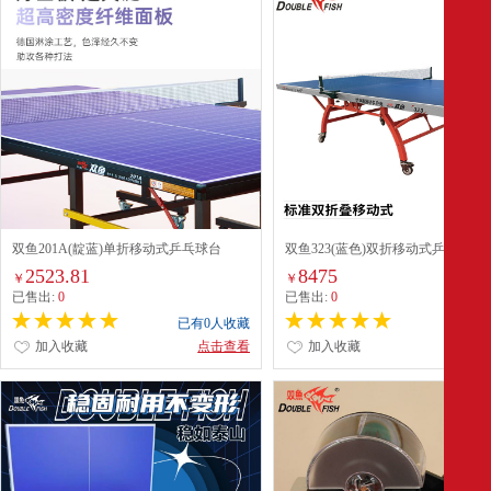
双鱼201A(靛蓝)单折移动式乒乓球台
双鱼323(蓝色)双折移动式乒乓球台
2523.81
8475
￥
￥
已售出:
0
已售出:
0
已有0人收藏
已有0
加入收藏
点击查看
加入收藏
点