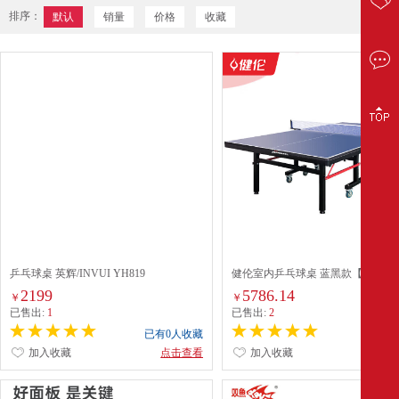
排序：
默认
销量
价格
收藏
乒乓球桌 英辉/INVUI YH819
健伦室内乒乓球桌 蓝黑款【25mm
2199
5786.14
￥
￥
已售出:
1
已售出:
2
已有0人收藏
已有0
加入收藏
点击查看
加入收藏
点