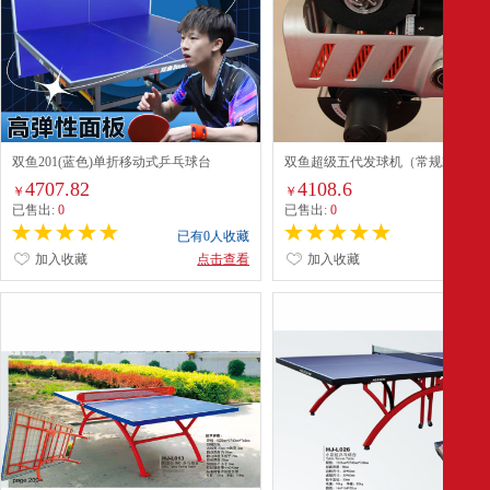
双鱼201(蓝色)单折移动式乒乓球台
双鱼超级五代发球机（常规款）
4707.82
4108.6
￥
￥
已售出:
0
已售出:
0
已有0人收藏
已有0
加入收藏
点击查看
加入收藏
点