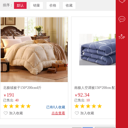
排序：
默认
销量
价格
收藏
北极绒被子150*200cm4斤
南极人空调被150*200cm 配
191
92.34
￥
￥
已售出:
40
已售出:
10
已有0人收藏
已有0
加入收藏
点击查看
加入收藏
点