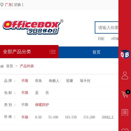
广东
[ 切换 ]
日虹
e印硒鼓
全部产品分类
首页
专
首页
>
产品列表
品 牌 ：
不限
双鱼
南极人
迎馨
瑞卡丝
0
包 邮 ：
不限
是
否
类 别 ：
不限
保暖防护
价 格 ：
不限
0-50
51-100
101-150
151-200
200以上